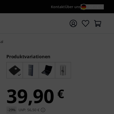
Kontakt
Über uns
DE / €
e mit Suchwort {searchTerm} starten
al
Produktvariationen
39,90
€
-29%
UVP: 56,50 €