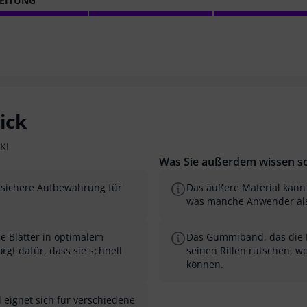
EITUNG
ick
KI
Was Sie außerdem wissen so
ne sichere Aufbewahrung für
Das äußere Material kann
was manche Anwender al
ie Blätter in optimalem
Das Gummiband, das die Bl
rgt dafür, dass sie schnell
seinen Rillen rutschen, w
können.
 eignet sich für verschiedene