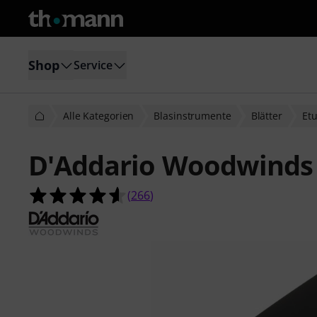
Shop
Service
Alle Kategorien
Blasinstrumente
Blätter
Etu
D'Addario Woodwinds 
4.6 von 5 Sternen aus 266 Kunden
(
266
)