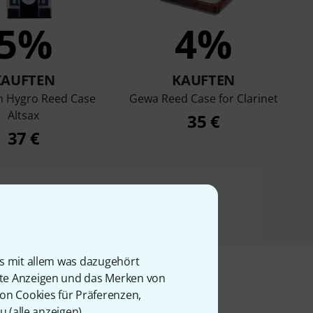
5%
4%
KAUFTEN
KAUFTEN
 Hygro Reed Case
Gewa Reed Case for Clarinet
Altsax
35 €
37 €
is mit allem was dazugehört
rte Anzeigen und das Merken von
von Cookies für Präferenzen,
u (
alle anzeigen
).