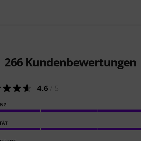
266
Kundenbewertungen
4.6
/ 5
ING
ITÄT