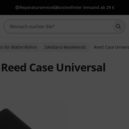
Reparaturservice
kostenfreier Versand ab 29 €
Such
is für Blätter/Rohre
DAddario Woodwinds
Reed Case Univers
Reed Case Universal
bewertungen