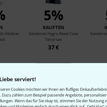
%
5%
N
KAUFTEN
 Vitalizer
Vandoren Hygro Reed Case
Vandoren
ack
Tenorsax
37 €
Vergleichen
Liebe serviert!
seren Cookies möchten wir Ihnen ein fluffiges Einkaufserlebn
n. Dazu zählen zum Beispiel passende Angebote, personalisie
llungen. Wenn das für Sie okay ist, stimmen Sie der Nutzung 
tiken und Marketing einfach durch einen Klick auf „Geht klar“ z