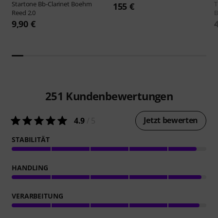
Startone
Bb-Clarinet Boehm
155 €
Reed 2.0
B
9,90 €
251
Kundenbewertungen
Jetzt bewerten
4.9
/ 5
STABILITÄT
HANDLING
VERARBEITUNG