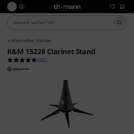
Suche 
Klarinetten Ständer
K&M 15228 Clarinet Stand
4.9 von 5 Sternen aus 251 Kundenbewertungen
(
251
)