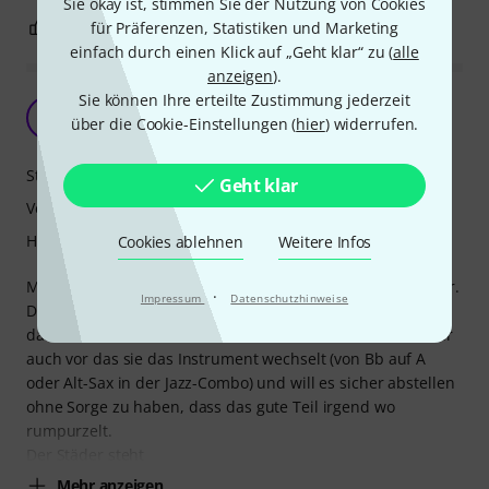
Sie okay ist, stimmen Sie der Nutzung von Cookies
4
1
für Präferenzen, Statistiken und Marketing
BEWERTUNG MELDEN
einfach durch einen Klick auf „Geht klar“ zu (
alle
anzeigen
).
Sie können Ihre erteilte Zustimmung jederzeit
Macht was es soll
S
über die Cookie-Einstellungen (
hier
) widerrufen.
Stephan9005 26.01.2018
Stabilität
Geht klar
Verarbeitung
Handling
Cookies ablehnen
Weitere Infos
Meine Tochter spiel Klarinette im Jugend-Sinfonieorchester.
·
Impressum
Datenschutzhinweise
Da hat man manchmal längere Pausen und möchte dabei
das Instrument nicht in der Hand behalten. Es kommt aber
auch vor das sie das Instrument wechselt (von Bb auf A
oder Alt-Sax in der Jazz-Combo) und will es sicher abstellen
ohne Sorge zu haben, dass das gute Teil irgend wo
rumpurzelt.
Der Städer steht
Mehr anzeigen