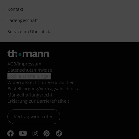
Kontakt
Ladengeschäft
Service im Überblick
AGB
/
Impressum
Datenschutzhinweise
Cookie-Einstellungen
Widerrufsrecht für Verbraucher
Bestellvorgang/Vertragsabschluss
Mängelhaftungsrecht
Erklärung zur Barrierefreiheit
Vertrag widerrufen