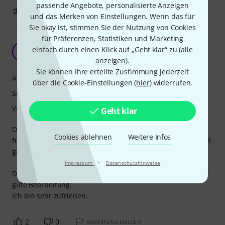
passende Angebote, personalisierte Anzeigen
0
0
BEWERTUNG MELDEN
und das Merken von Einstellungen. Wenn das für
Sie okay ist, stimmen Sie der Nutzung von Cookies
für Präferenzen, Statistiken und Marketing
Vandoren Classic Blau 1,5
einfach durch einen Klick auf „Geht klar“ zu (
alle
V
Volodymyr 21.10.2009
anzeigen
).
Sie können Ihre erteilte Zustimmung jederzeit
Ansprache
über die Cookie-Einstellungen (
hier
) widerrufen.
Sound
Verarbeitung
Geht klar
Die Blätter VANDOREN CLASSIC BLAU 1,5 habe ich speziell
Cookies ablehnen
Weitere Infos
fürs Mundstück VANDOREN PROFILE 88 BB-KLARINETTE 5 JB
gekauft. Die passen sehr gut zusammen.
·
Impressum
Datenschutzhinweise
Die Blätter haben sehr breiten Sound, hohe Flexibilität und
gute Bearbeitung.
Ich bin sehr zufrieden.
2
0
BEWERTUNG MELDEN