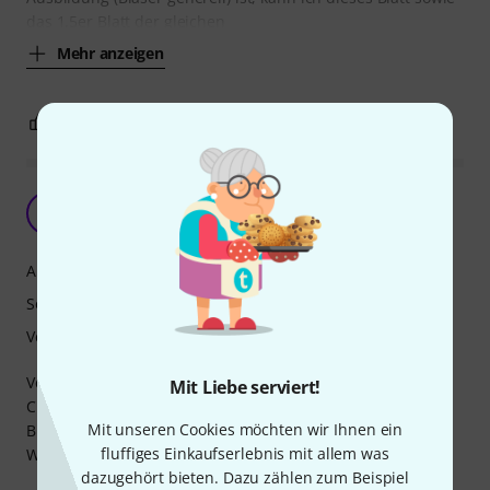
das 1,5er Blatt der gleichen
Mehr anzeigen
7
1
BEWERTUNG MELDEN
Gutes Klarinettenblatt
T
Trompetendoro 15.11.2021
Ansprache
Sound
Verarbeitung
Verwende das Blatt für eine Klarinette und für eine
Mit Liebe serviert!
Chalumeau.
Mit unseren Cookies möchten wir Ihnen ein
Bin bei beiden Instrumenten damit sehr zufrieden.
fluffiges Einkaufserlebnis mit allem was
Werde das Blatt wieder kaufen.
dazugehört bieten. Dazu zählen zum Beispiel