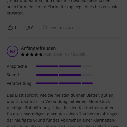
(Tenor und Bariton) und habe mir deshalb diese Marke
auch für meine erste Klarinette zugelegt. Alles bestens, wie
erwartet.
1
0
BEWERTUNG MELDEN
Anfängerfreuden
RD
Rolf Dieter 02.10.2009
Ansprache
Sound
Verarbeitung
Das Blatt spricht, wie die meisten dünnen Blätter, gut an
und ist dadurch - in Verbindung mit einem Mundstück
niedriger Bahnöffnung - ideal für den Klarinettenschüler.
Da das Unvermögen, einen passablen Ton hervorzubringen
der häufigste Grund für das Abbrechen einer Klarinetten-
Ausbildung (Bläser generell) ist, kann ich dieses Blatt sowie