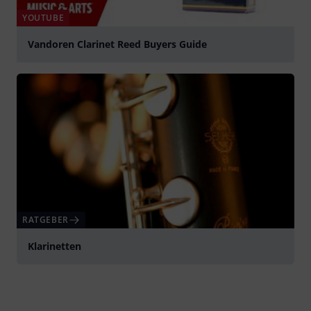
YOUTUBE
Vandoren Clarinet Reed Buyers Guide
abspielen
RATGEBER
Klarinetten