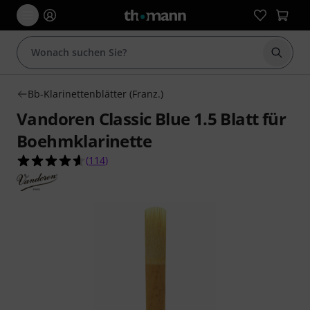
Suche 
Bb-Klarinettenblätter (Franz.)
Vandoren Classic Blue 1.5 Blatt für
Boehmklarinette
4.6 von 5 Sternen aus 114 Kundenbewertungen
(
114
)