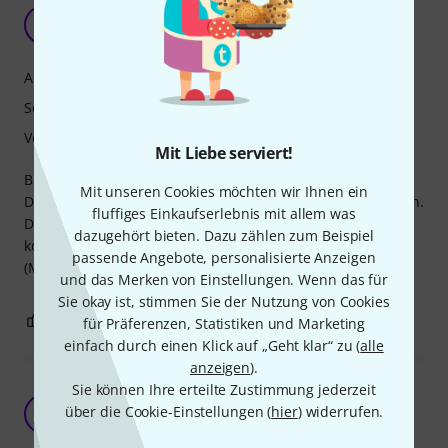
Für mich optimales Blatt
M
Martin631 23.09.2015
Ansprache
Sound
Verarbeitung
Mit Liebe serviert!
Bisher wechselte ich immer zwischen V12 und Rue Lepic.
Mit unseren Cookies möchten wir Ihnen ein
Diese konnte ich jedoch ohne Bearbeitung nicht verwenden.
fluffiges Einkaufserlebnis mit allem was
Das V21 liegt genau zwischen den beiden und bis jetzt
dazugehört bieten. Dazu zählen zum Beispiel
konnte ich jedes Blatt ohne Bearbeitung verwenden.
passende Angebote, personalisierte Anzeigen
(Mundstück: Vandoren CL5)
und das Merken von Einstellungen. Wenn das für
Sie okay ist, stimmen Sie der Nutzung von Cookies
0
0
BEWERTUNG MELDEN
für Präferenzen, Statistiken und Marketing
einfach durch einen Klick auf „Geht klar“ zu (
alle
anzeigen
).
Sie können Ihre erteilte Zustimmung jederzeit
Gute Verarbeitung, leichte Ansprache über den
über die Cookie-Einstellungen (
hier
) widerrufen.
gesamten Tonumfang
Y
yoyomusic 14.06.2022