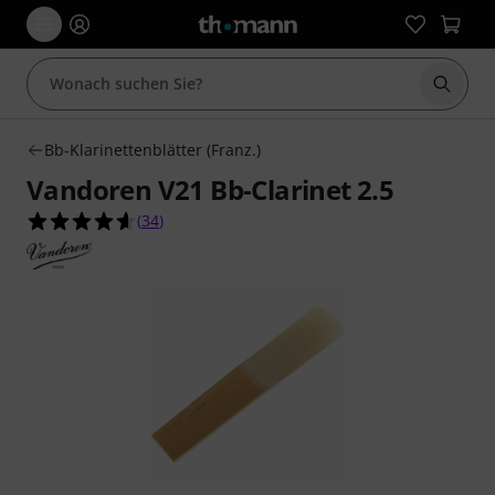
Suche 
Bb-Klarinettenblätter (Franz.)
Vandoren V21 Bb-Clarinet 2.5
4.6 von 5 Sternen aus 34 Kundenbewertungen
(
34
)