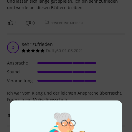
und lassen sich lange gut spielen. Ich bin sehr zufrieden
und werde bei diesen Blättern bleiben.
1
0
BEWERTUNG MELDEN
sehr zufrieden
D
Duffy60 01.03.2021
Ansprache
Sound
Verarbeitung
Ich war vom Klang und der leichten Ansprache überrascht.
Für mich ein Motivationsschub.
0
0
BEWERTUNG MELDEN