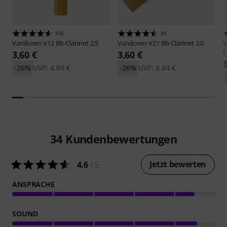
103
31
Vandoren
V12 Bb-Clarinet 2.5
Vandoren
V21 Bb-Clarinet 3.0
V
C
3,60 €
3,60 €
-26%
UVP: 4,84 €
-26%
UVP: 4,84 €
34
Kundenbewertungen
Jetzt bewerten
4.6
/ 5
ANSPRACHE
SOUND