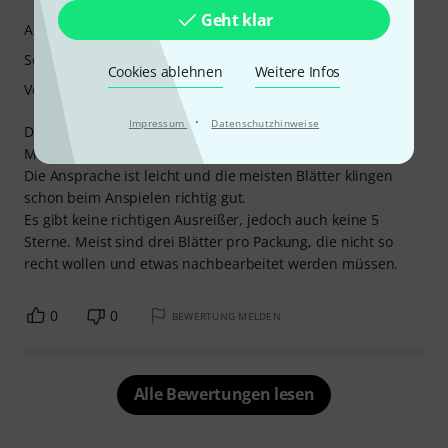
Geht klar
Ansprache
Sound
Cookies ablehnen
Weitere Infos
Verarbeitung
·
Impressum
Datenschutzhinweise
Die Blätter sind gut verarbeitet, aus ausgesucht gutem
Material.
Die Ansprache ist leicht und die meisten Blätter klingen
schon beim Anspielen richtig gut.
Es gibt keine richtigen Ausreißer, jedoch auch keine 5
Sterne. Meist sind drei Blätter pro Packung, die nicht so
recht wollen und etwas nachbearbeitet werden müssen.
0
0
BEWERTUNG MELDEN
Alle Bewertungen lesen