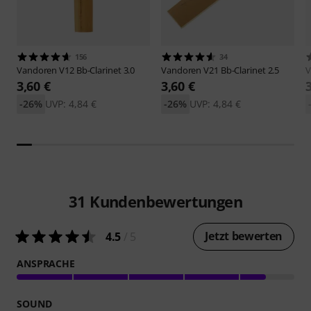
156
34
Vandoren
V12 Bb-Clarinet 3.0
Vandoren
V21 Bb-Clarinet 2.5
V
3,60 €
3,60 €
-26%
UVP: 4,84 €
-26%
UVP: 4,84 €
31
Kundenbewertungen
Jetzt bewerten
4.5
/ 5
ANSPRACHE
SOUND