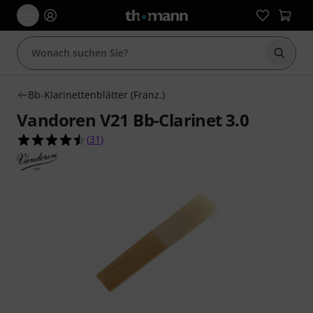
Suche 
Bb-Klarinettenblätter (Franz.)
Vandoren V21 Bb-Clarinet 3.0
4.5 von 5 Sternen aus 31 Kundenbewertungen
(
31
)