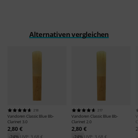
Alternativen vergleichen
218
217
Vandoren
Classic Blue Bb-
Vandoren
Classic Blue Bb-
V
Clarinet 3.0
Clarinet 2.0
C
2,80 €
2,80 €
-24%
UVP: 3,68 €
-24%
UVP: 3,68 €