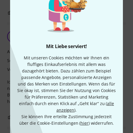
0
0
BEWERTUNG MELDEN
A
Andistorm 28.10.2019
Mit Liebe serviert!
Ansprache
Mit unseren Cookies möchten wir Ihnen ein
Sound
fluffiges Einkaufserlebnis mit allem was
Verarbeitung
dazugehört bieten. Dazu zählen zum Beispiel
passende Angebote, personalisierte Anzeigen
Ich spiele die Blätter in Konzerten und bin sehr zufrieden,
und das Merken von Einstellungen. Wenn das für
nahezu jedes Blatt ist ein gutes Blatt.
Sie okay ist, stimmen Sie der Nutzung von Cookies
Blätter wurden gut verpackt geliefert und halten sich bei
für Präferenzen, Statistiken und Marketing
häufiger Abwechselung nun schon ein Jahr.
einfach durch einen Klick auf „Geht klar“ zu (
alle
anzeigen
).
Sie können Ihre erteilte Zustimmung jederzeit
0
0
BEWERTUNG MELDEN
über die Cookie-Einstellungen (
hier
) widerrufen.