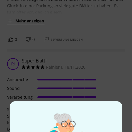
Glück, in einer Packung so viele gute Blätter zu haben. Es
kam öfter vor, das ich gleich
Mehr anzeigen
0
0
BEWERTUNG MELDEN
Super Blatt!
RI
Rainier I. 18.11.2020
Ansprache
Sound
Verarbeitung
Sehr gutes Blatt, leichte Ansprache für ein 3.0.
Sehr guter voller Klang.
Ich spiele das Blatt mit einem Mundstück von
Leitner & Kraus Bb- Clarinet V 100, passt wunderbar.