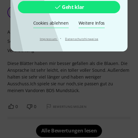
Sehr gute Alternative zu den blauen Classic von
Geht klar
Vandoren
A
Anonym 21.12.2016
Cookies ablehnen
Weitere Infos
Ansprache
·
Impressum
Datenschutzhinweise
Sound
Verarbeitung
Diese Blätter haben mir besser gefallen als die Blauen. Die
Ansprache ist sehr leicht, ein toller voller Sound. Außerdem
halten sie sehr viel länger und haben weniger
Ausschuss.Ich spiele sie nur noch,sie passen gut zu
meinem Vandoren BD5 Mundstück.
0
0
BEWERTUNG MELDEN
Alle Bewertungen lesen