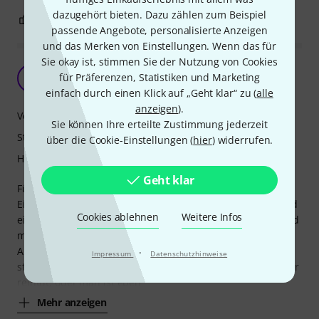
dazugehört bieten. Dazu zählen zum Beispiel
0
0
BEWERTUNG MELDEN
passende Angebote, personalisierte Anzeigen
und das Merken von Einstellungen. Wenn das für
Sie okay ist, stimmen Sie der Nutzung von Cookies
Das Teil ist klasse!
für Präferenzen, Statistiken und Marketing
C
Clemente 02.02.2016
einfach durch einen Klick auf „Geht klar“ zu (
alle
anzeigen
).
Verarbeitung
Sie können Ihre erteilte Zustimmung jederzeit
Stabilität
über die Cookie-Einstellungen (
hier
) widerrufen.
Handling
Geht klar
Für die Aufbewahrung der Blätter ist dieses Etui perfekt.
Eine leichte Einschränkung gibt es für Tenorblätter: es wird
Cookies ablehnen
Weitere Infos
ein wenig eng im Etui, wenn man sechs Blätter reinlegt und
man muss aufpassen, dass die Blätter beim Ein- und
Auspacken nicht an die verschiebbaren Metallspangen
·
Impressum
Datenschutzhinweise
stoßen. Dies lässt sich umgehen, wenn man nur vier Blätter
reintut, oder man ist eben
Mehr anzeigen