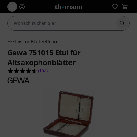
Suche 
Etuis für Blätter/Rohre
Gewa 751015 Etui für
Altsaxophonblätter
4.6 von 5 Sternen aus 104 Kundenbewertungen
(
104
)