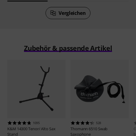
Vergleichen
Zubehör & passende Artikel
1095
528
K&M
14300 Tenor/ Alto Sax
Thomann
6510 Swab
Stand
Saxophone
b