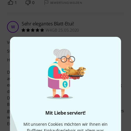
1
0
BEWERTUNG MELDEN
Sehr elegantes Blatt-Etui!
W
W4GB 25.05.2020
Verarbeitung
Stabilität
Handling
Das Blatt-Etui für Altsaxophon sieht nicht nur sehr elegant
aus, sondern
erfüllt voll und ganz die Anforderungen zur Ausbewahrung
der Blätter.
Die Handhabung ist sehr einfach, da die glatte Fläche den
Blätter eine
gute Stabilität zur Aufbewahrung bietet u. somit ein rasches
Mit Liebe serviert!
wechseln möglich ist.
Eine klare Kaufentscheidung für Profimusiker!
Mit unseren Cookies möchten wir Ihnen ein
fluffiges Einkaufserlebnis mit allem was