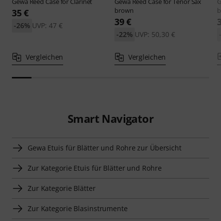
Gewa
Reed Case for Clarinet
Gewa
Reed Case for Tenor Sax
brown
b
35 €
39 €
-26%
UVP: 47 €
-22%
UVP: 50,30 €
Vergleichen
Vergleichen
Smart Navigator
Gewa Etuis für Blätter und Rohre zur Übersicht
Zur Kategorie Etuis für Blätter und Rohre
Zur Kategorie Blätter
Zur Kategorie Blasinstrumente