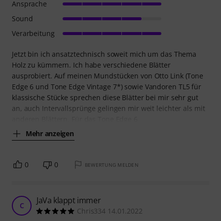
Ansprache
Sound
Verarbeitung
Jetzt bin ich ansatztechnisch soweit mich um das Thema
Holz zu kümmern. Ich habe verschiedene Blätter
ausprobiert. Auf meinen Mundstücken von Otto Link (Tone
Edge 6 und Tone Edge Vintage 7*) sowie Vandoren TL5 für
klassische Stücke sprechen diese Blätter bei mir sehr gut
an, auch Intervallsprünge gelingen mir weit leichter als mit
anderen Blättern. Für das Tone Edge 6
Mehr anzeigen
0
0
BEWERTUNG MELDEN
JaVa klappt immer
C
Chris334 14.01.2022