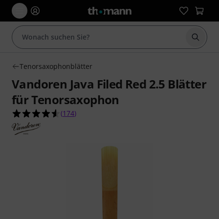
Suche 
Tenorsaxophonblätter
Vandoren Java Filed Red 2.5 Blätter
für Tenorsaxophon
4.6 von 5 Sternen aus 174 Kundenbewertungen
(
174
)