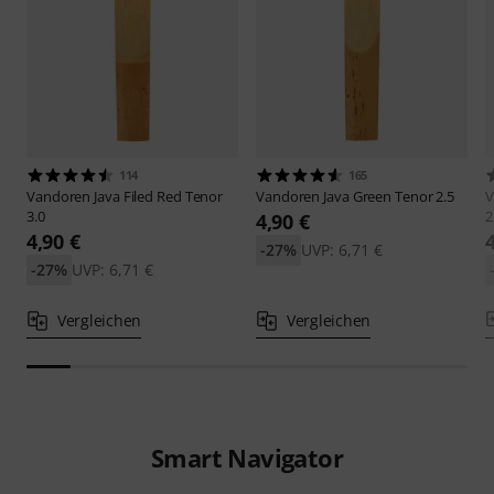
114
165
Vandoren
Java Filed Red Tenor
Vandoren
Java Green Tenor 2.5
V
3.0
2
4,90 €
4,90 €
-27%
UVP: 6,71 €
-27%
UVP: 6,71 €
Vergleichen
Vergleichen
Smart Navigator