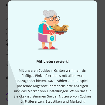
Ansprache
Sound
Verarbeitung
Vandoren JaVa ist ein gutes und solides Blatt. Spricht leicht
an und eignet sich daher auch für Anfänger (dann eher 1,5
oder 2.0)
Hält weniger lange als Vandoren Classic Blue, ist aber auch
nicht so
"störrisch" :)
Klangtendenz würde ich als mittel warm mit mehr Oberton
Mit Liebe serviert!
Gehalt als Classic Blue bezeichnen.
Mit unseren Cookies möchten wir Ihnen ein
fluffiges Einkaufserlebnis mit allem was
0
0
BEWERTUNG MELDEN
dazugehört bieten. Dazu zählen zum Beispiel
passende Angebote, personalisierte Anzeigen
und das Merken von Einstellungen. Wenn das für
Meine erste Wahl
Sie okay ist, stimmen Sie der Nutzung von Cookies
AP
Angela P. 25.07.2020
für Präferenzen, Statistiken und Marketing