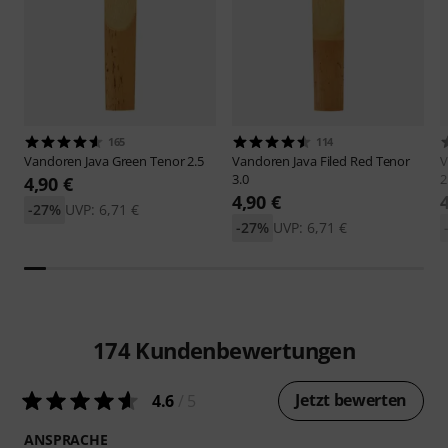
165
114
Vandoren
Java Green Tenor 2.5
Vandoren
Java Filed Red Tenor
V
3.0
2
4,90 €
4,90 €
-27%
UVP: 6,71 €
-27%
UVP: 6,71 €
174
Kundenbewertungen
Jetzt bewerten
4.6
/ 5
ANSPRACHE