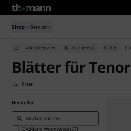
Shop
Service
Alle Kategorien
Blasinstrumente
Blätter
Blä
Blätter für Ten
Filter
Hersteller
Marken suchen
DAddario Woodwinds
(67)