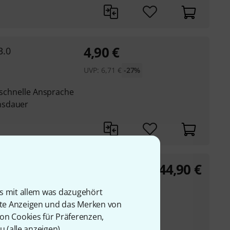
4,90
€
3.0
UVP:
6,71
€
-27%
t schnelle Ansprache
nsdauer
44,90
€
ophone 2.5
is mit allem was dazugehört
rte Anzeigen und das Merken von
von Cookies für Präferenzen,
ltbarkeit
u (
alle anzeigen
).