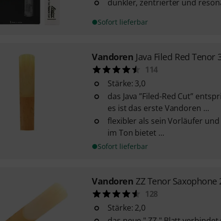
dunkler, zentrierter und reson
Sofort lieferbar
Vandoren
Java Filed Red Tenor 
114
Stärke: 3,0
das Java ”Filed-Red Cut” entspri
es ist das erste Vandoren ...
flexibler als sein Vorläufer u
im Ton bietet ...
Sofort lieferbar
Vandoren
ZZ Tenor Saxophone 
128
Stärke: 2,0
das neue " ZZ " Blatt verbinde