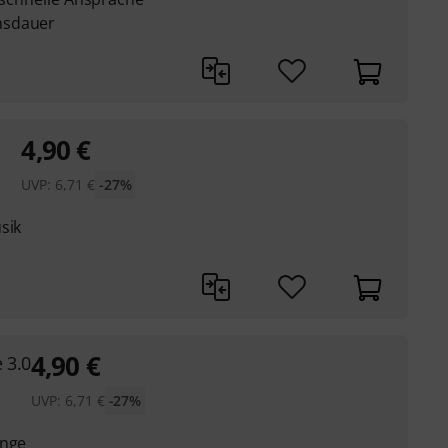
nsdauer
4,90
€
UVP:
6,71
€
-27%
sik
4,90
€
 3.0
UVP:
6,71
€
-27%
unge