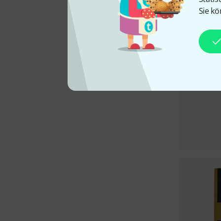
Sie kö