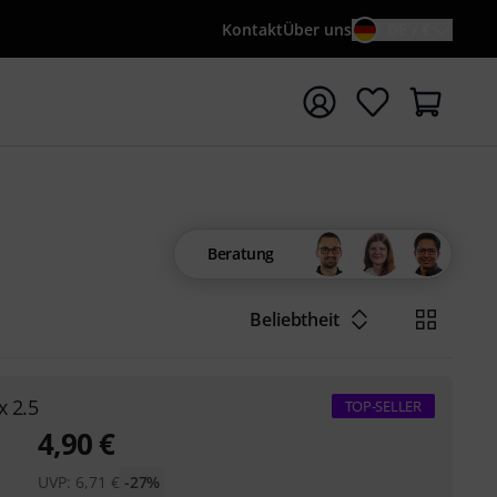
Kontakt
Über uns
DE / €
e mit Suchwort {searchTerm} starten
Beratung
Beliebtheit
x 2.5
TOP-SELLER
4,90
€
UVP:
6,71
€
-27%