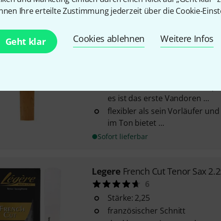
nnen Ihre erteilte Zustimmung jederzeit über die Cookie-Einst
Sofort lieferbar
Cookies ablehnen
Weitere Infos
Geht klar
Vandoren
Java Filed Red Tenor 
174
Stärke: 2,5
das Java ”Filed-Red Cut” entspri
es ist das erste Vandoren ...
flexibler als sein Vorläufer u
im Ton bietet ...
Sofort lieferbar
Legere
French Cut Tenor Sax 2.2
6
Stärke: 2,25
französischer Schnitt