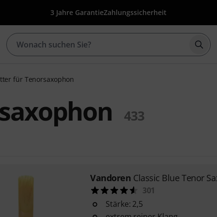
3 Jahre Garantie
Zahlungssicherheit
Such
tter für Tenorsaxophon
orsaxophon
433
Vandoren
Classic Blue Tenor Sa
301
Stärke: 2,5
extrem reiner Klang