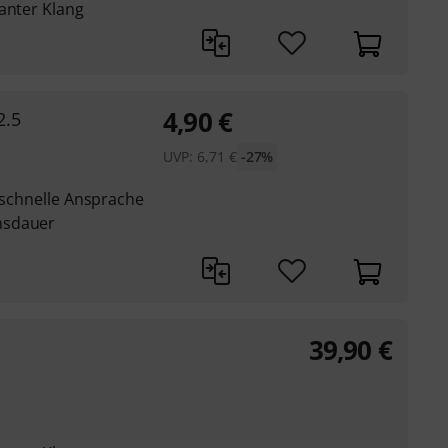
anter Klang
4,90
€
2.5
UVP:
6,71
€
-27%
t schnelle Ansprache
nsdauer
39,90
€