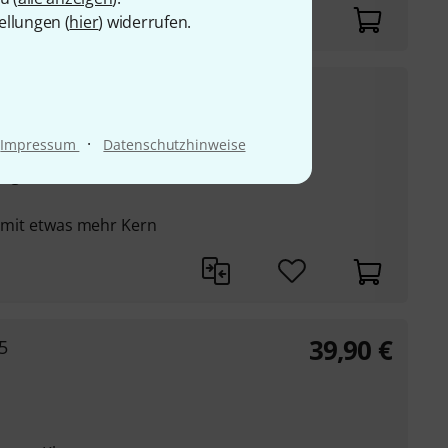
ellungen (
hier
) widerrufen.
4,90
€
2.5
UVP:
6,71
€
-27%
·
Impressum
Datenschutzhinweise
ngt der Java-Familie,
nd mit etwas mehr Kern
39,90
€
5