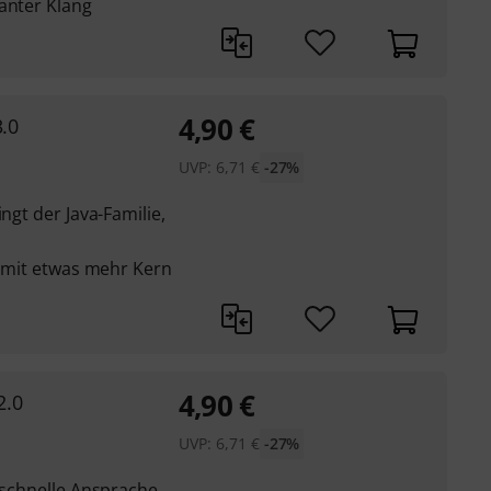
anter Klang
4,90
€
3.0
UVP:
6,71
€
-27%
ngt der Java-Familie,
nd mit etwas mehr Kern
4,90
€
2.0
UVP:
6,71
€
-27%
t schnelle Ansprache