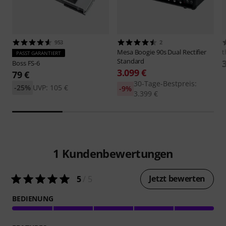
953
2
Mesa Boogie
90s Dual Rectifier
t
PASST GARANTIERT
Standard
Boss
FS-6
3.099 €
79 €
30-Tage-Bestpreis:
-25%
UVP: 105 €
-9%
3.399 €
1
Kundenbewertungen
Jetzt bewerten
5
/ 5
BEDIENUNG