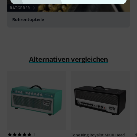
RATGEBER
Röhrentopteile
Alternativen vergleichen
1
Tone King
Royalist MKIII Head