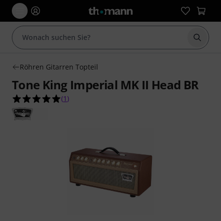
Suche 
Röhren Gitarren Topteil
Tone King Imperial MK II Head BR
5.0 von 5 Sternen aus 1 Kundenbewertungen
(
1
)