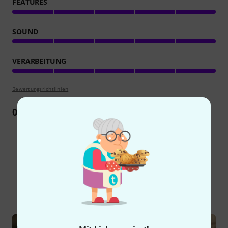
FEATURES
SOUND
VERARBEITUNG
Bewertungsrichtlinien
0
Rezension
Schon gewusst?
Alle
Ratgeber