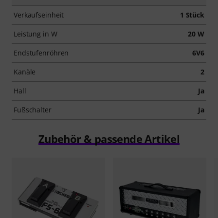
Verkaufseinheit
1 Stück
Leistung in W
20 W
Endstufenröhren
6V6
Kanäle
2
Hall
Ja
Fußschalter
Ja
Zubehör & passende Artikel