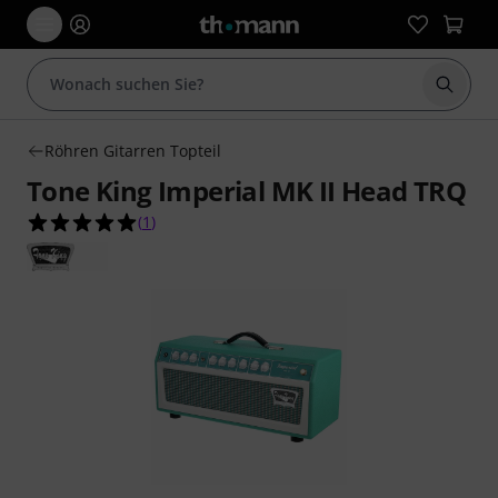
Suche 
Röhren Gitarren Topteil
Tone King Imperial MK II Head TRQ
5.0 von 5 Sternen aus 1 Kundenbewertungen
(
1
)