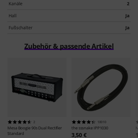
Kanäle
2
Hall
Ja
Fußschalter
Ja
Zubehör & passende Artikel
2
18010
Mesa Boogie
90s Dual Rectifier
the sssnake
IPP1030
M
Standard
3,50 €