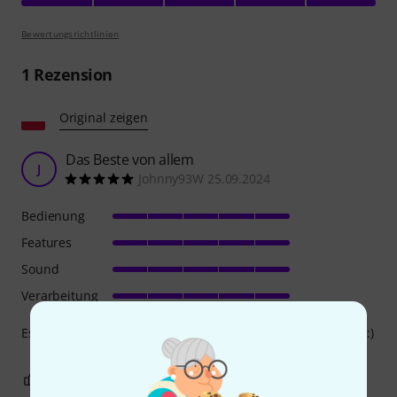
Bewertungsrichtlinien
1
Rezension
Original zeigen
Das Beste von allem
J
Johnny93W 25.09.2024
Bedienung
Features
Sound
Verarbeitung
Es ist genau das, was ich gesucht habe. Jeden Cent wert. :) :)
1
0
BEWERTUNG MELDEN