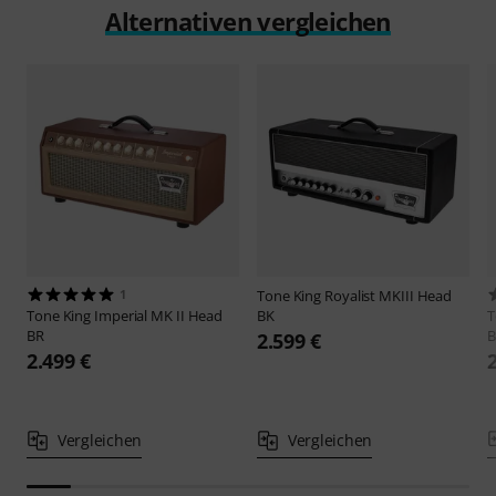
Alternativen vergleichen
1
Tone King
Royalist MKIII Head
Tone King
Imperial MK II Head
BK
T
BR
B
2.599 €
2.499 €
Vergleichen
Vergleichen