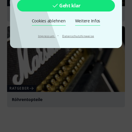
RATGEBER
Geht klar
Gitarrenverstärker
Cookies ablehnen
Weitere Infos
·
Impressum
Datenschutzhinweise
RATGEBER
Röhrentopteile