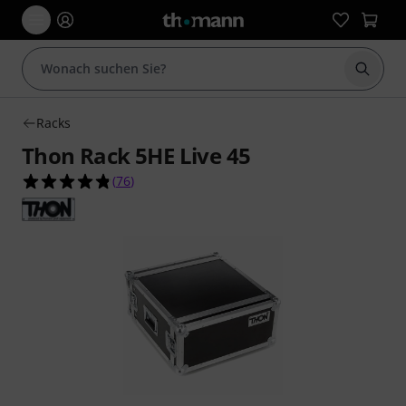
Suche 
Racks
Thon Rack 5HE Live 45
4.8 von 5 Sternen aus 76 Kundenbewertungen
(
76
)