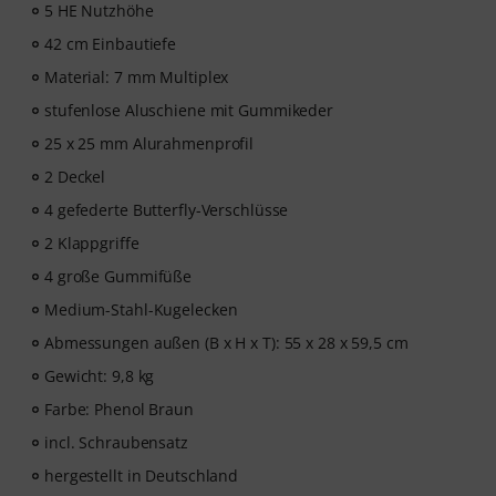
5 HE Nutzhöhe
42 cm Einbautiefe
Material: 7 mm Multiplex
stufenlose Aluschiene mit Gummikeder
25 x 25 mm Alurahmenprofil
2 Deckel
4 gefederte Butterfly-Verschlüsse
2 Klappgriffe
4 große Gummifüße
Medium-Stahl-Kugelecken
Abmessungen außen (B x H x T): 55 x 28 x 59,5 cm
Gewicht: 9,8 kg
Farbe: Phenol Braun
incl. Schraubensatz
hergestellt in Deutschland