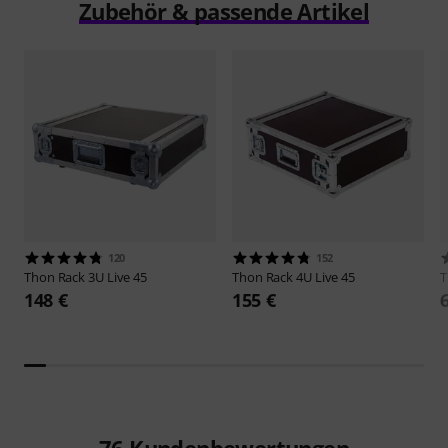
Zubehör & passende Artikel
120
152
Thon
Rack 3U Live 45
Thon
Rack 4U Live 45
148 €
155 €
76
Kundenbewertungen