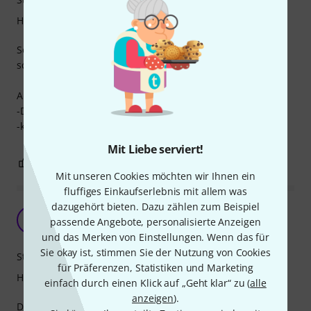
Handling
Sehr stabiles Rack oft stehen viele andere vor allem auch
schwere Racks oder Cases auf dem Rack von Thon.
Auch die Verarbeitung ist sehr gut.
-Deckel passen perfekt
-keine Spalte oder Lücken
Mit Liebe serviert!
0
0
BEWERTUNG MELDEN
Mit unseren Cookies möchten wir Ihnen ein
fluffiges Einkaufserlebnis mit allem was
dazugehört bieten. Dazu zählen zum Beispiel
super aber einen Wunsch habe ich noch
MK
passende Angebote, personalisierte Anzeigen
Michael K. 771 25.02.2014
und das Merken von Einstellungen. Wenn das für
Sie okay ist, stimmen Sie der Nutzung von Cookies
Stabilität
für Präferenzen, Statistiken und Marketing
Handling
einfach durch einen Klick auf „Geht klar“ zu (
alle
anzeigen
).
Das Gehäuse ist auch mit zwei Endstufen vom Typ TA-1050