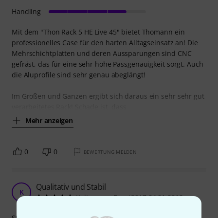
Handling
Mit dem "Thon Rack 5 HE Live 45" bietet Thomann ein
professionelles Case für den harten Alltagseinsatz an! Die
Mehrschichtplatten und deren Aussparungen sind CNC
gefräst, das für eine sehr hohe Passgenauigkeit sorgt. Auch
die Aluprofile sind sehr genau abeglängt!
Im Großen und Ganzen ergibt sich daraus ein sehr sehr gut
verarbeitetes Rack! Schade ist, dass
Mehr anzeigen
0
0
BEWERTUNG MELDEN
Qualitativ und Stabil
K
Kaltwasser-Event2017 24.01.2018
Stabilität