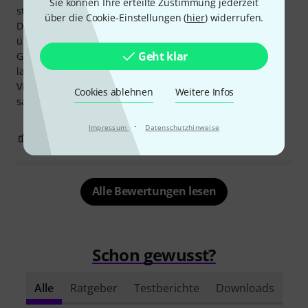
Sie können Ihre erteilte Zustimmung jederzeit
stabil.
über die Cookie-Einstellungen (
hier
) widerrufen.
Das Handling ist I.O. Fünf HE stehen auch mit
überstehenden Schrauben zur Verfügung.
Geht klar
Gern würde ich einige Euro mehr ausgeben und dafür die
langen Endstufen auch hinten verschrauben können.
Vielleicht nimmt man diese Anregung mit an - Werbung
Cookies ablehnen
Weitere Infos
sagt ja für die extra lange Endstufen wie die TA-Serie!
·
Impressum
Datenschutzhinweise
0
0
BEWERTUNG MELDEN
Alle Bewertungen lesen
Schon gewusst?
Alle
Ratgeber
Testberichte
Downloads