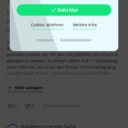
Mats64 25.10.2009
Geht klar
Stabilität
Handling
Cookies ablehnen
Weitere Infos
Verarbeitung
·
Impressum
Datenschutzhinweise
Als für ein neues 19''-Mischpult ein passender Koffer her
musste, gab es eigentlich nicht viel zu überlegen. Gut
geschützt musste das Teil sein, um gefahrlos von A nach B
getragen zu werden. Zu schwer sollten Pult + "Verpackung"
auch nicht sein, da es um den Einsatz im Schulalltag ging
(da zählt jedes Pfund ...) und es mussten natürlich alle
Anschlüsse auf der
Mehr anzeigen
0
0
BEWERTUNG MELDEN
Rundherum ne gute Sache