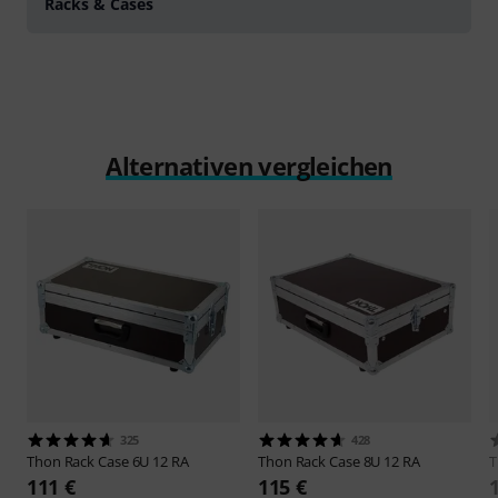
Racks & Cases
Alternativen vergleichen
325
428
Thon
Rack Case 6U 12 RA
Thon
Rack Case 8U 12 RA
111 €
115 €