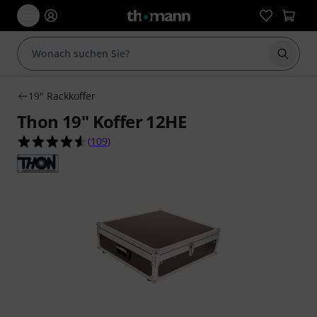
Suche 
19" Rackkoffer
Thon 19" Koffer 12HE
4.6 von 5 Sternen aus 109 Kundenbewertungen
(
109
)