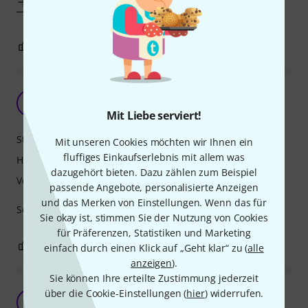
Mehr anzeigen
1
0
BEWERTUNG MELDEN
Case
G
günni 09.12.2021
Mit Liebe serviert!
Stabilität
Mit unseren Cookies möchten wir Ihnen ein
fluffiges Einkaufserlebnis mit allem was
Handling
dazugehört bieten. Dazu zählen zum Beispiel
Verarbeitung
passende Angebote, personalisierte Anzeigen
und das Merken von Einstellungen. Wenn das für
Sehr handliches und leichtes Rack Case
Sie okay ist, stimmen Sie der Nutzung von Cookies
für Präferenzen, Statistiken und Marketing
0
0
BEWERTUNG MELDEN
einfach durch einen Klick auf „Geht klar“ zu (
alle
anzeigen
).
Sie können Ihre erteilte Zustimmung jederzeit
über die Cookie-Einstellungen (
hier
) widerrufen.
Sehr guter Koffer für den Transport-Alltag.
M