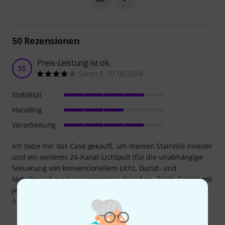
50
Rezensionen
Preis-Leistung ist ok.
SS
Sören S. 07.05.2016
Stabilität
Handling
Verarbeitung
Ich habe mir das Case gekauft, um meinen Stairville Invader
und ein weiteres 24-Kanal-Lichtpult (für die unabhängige
Steuerung von konventionellem Licht, Dunst- und
Nebelmaschinen) zusammenzuschrauben. Beide Geräte mit
je 6 HE passen ganz genau rein.
An sich gibt es angesichts des Preises auch nichts zu
meckern, jedoch finde ich dieses Aufstellscharnier zum