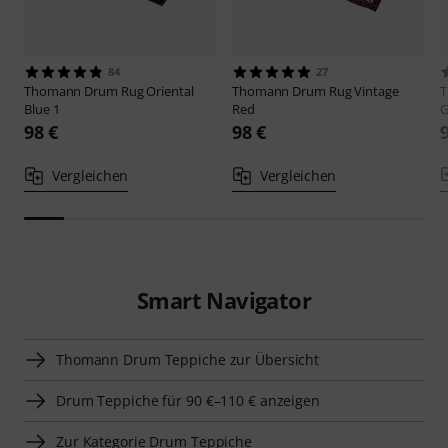
84
27
Thomann
Drum Rug Oriental
Thomann
Drum Rug Vintage
Blue 1
Red
G
98 €
98 €
Vergleichen
Vergleichen
Smart Navigator
Thomann Drum Teppiche zur Übersicht
Drum Teppiche für 90 €–110 € anzeigen
Zur Kategorie Drum Teppiche