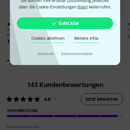
Sie können Ihre erteilte Zustimmung jederzeit
über die Cookie-Einstellungen (
hier
) widerrufen.
Geht klar
2973
4429
Vic Firth
5A American Classic
Millenium
MDT4 Drum Throne
Hickory
Round
Cookies ablehnen
Weitere Infos
13,90 €
44 €
·
Impressum
Datenschutzhinweise
143
Kundenbewertungen
Jetzt bewerten
4.8
/ 5
VERARBEITUNG
Bewertungsrichtlinien