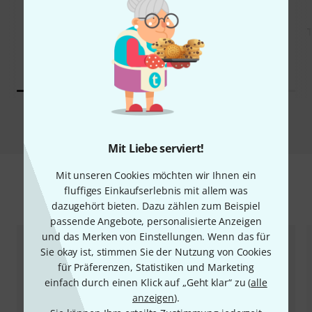
KAUFTEN
KAUFTEN
Thomann Drum Rug
GENAU DIESES PRODUKT
Oriental Grey
98 €
98 €
Vergleichen
Mit Liebe serviert!
Mit unseren Cookies möchten wir Ihnen ein
fluffiges Einkaufserlebnis mit allem was
Zubehör & passende Artikel
dazugehört bieten. Dazu zählen zum Beispiel
passende Angebote, personalisierte Anzeigen
und das Merken von Einstellungen. Wenn das für
Sie okay ist, stimmen Sie der Nutzung von Cookies
für Präferenzen, Statistiken und Marketing
einfach durch einen Klick auf „Geht klar“ zu (
alle
anzeigen
).