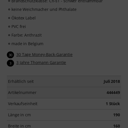
Brandschutzklasse: Cfl-s1 - schwer entflammbar
keine Weichmacher und Phthalate
Ökotex Label
PVC frei
Farbe: Anthrazit
made in Belgium
30 Tage Money-Back-Garantie
30
3 Jahre Thomann Garantie
3
Erhältlich seit
Juli 2018
Artikelnummer
444449
Verkaufseinheit
1 Stück
Länge in cm
190
Breite in cm
160