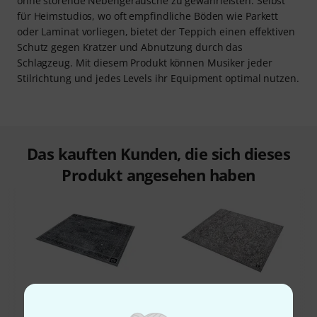
ohne störende Nebengeräusche zu gewährleisten. Selbst
für Heimstudios, wo oft empfindliche Böden wie Parkett
oder Laminat vorliegen, bietet der Teppich einen effektiven
Schutz gegen Kratzer und Abnutzung durch das
Schlagzeug. Mit diesem Produkt können Musiker jeder
Stilrichtung und jedes Levels ihr Equipment optimal nutzen.
Das kauften Kunden, die sich dieses
Produkt angesehen haben
33%
14%