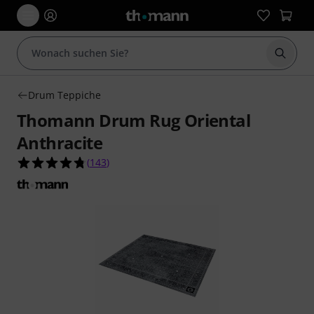
Suche 
Drum Teppiche
Thomann Drum Rug Oriental
Anthracite
4.8 von 5 Sternen aus 143 Kundenbewertungen
(
143
)