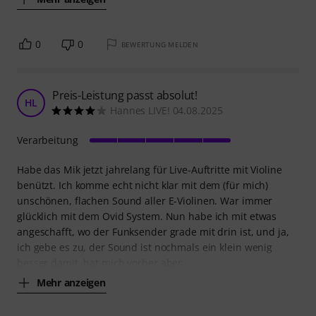
0
0
BEWERTUNG MELDEN
Preis-Leistung passt absolut!
HL
Hannes LIVE! 04.08.2025
Verarbeitung
Habe das Mik jetzt jahrelang für Live-Auftritte mit Violine
benützt. Ich komme echt nicht klar mit dem (für mich)
unschönen, flachen Sound aller E-Violinen. War immer
glücklich mit dem Ovid System. Nun habe ich mit etwas
angeschafft, wo der Funksender grade mit drin ist, und ja,
ich gebe es zu, der Sound ist nochmals ein klein wenig
besser damit. hat mich vorher aber
Mehr anzeigen