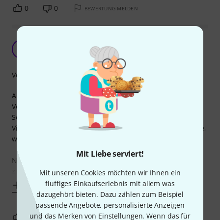
0
0
BEWERTUNG MELDEN
passgenau?
P
PhilippN 12.09.2016
Verarbeitung
Also ich weiß nicht wer den Einsatz entworfen hat.
Verarbeitet ist der Koffer gut, allerdings ist der
Schaumstoffeinsatz echt schlecht gemacht. Der
Violinenhalter passt z.B. gar nicht in die vorgesehene Stelle,
weil man ihn dazu falsch zusammenbauen müsste.
Mit Liebe serviert!
Nachtrag: Wie es scheint, wurde mein Violinenclip falsch
zusammen gebaut. Wobei ich nicht
Mit unseren Cookies möchten wir Ihnen ein
fluffiges Einkaufserlebnis mit allem was
Mehr anzeigen
dazugehört bieten. Dazu zählen zum Beispiel
passende Angebote, personalisierte Anzeigen
und das Merken von Einstellungen. Wenn das für
0
0
BEWERTUNG MELDEN