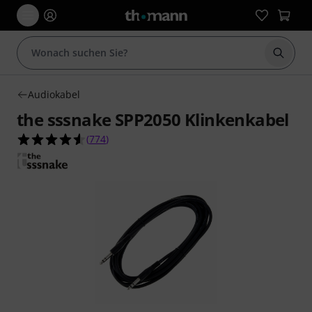
Suche 
Audiokabel
the sssnake SPP2050 Klinkenkabel
4.6 von 5 Sternen aus 774 Kundenbewertungen
(
774
)