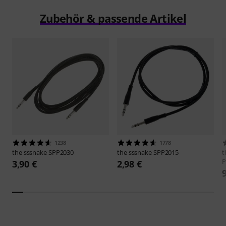
Zubehör & passende Artikel
1238
1778
the sssnake
SPP2030
the sssnake
SPP2015
t
P
3,90 €
2,98 €