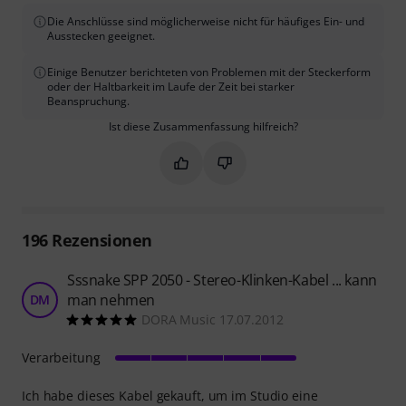
Die Anschlüsse sind möglicherweise nicht für häufiges Ein- und
Ausstecken geeignet.
Einige Benutzer berichteten von Problemen mit der Steckerform
oder der Haltbarkeit im Laufe der Zeit bei starker
Beanspruchung.
Ist diese Zusammenfassung hilfreich?
Markieren Sie diese Zusammenfassung
Markieren Sie diese Zusammen
196
Rezensionen
Sssnake SPP 2050 - Stereo-Klinken-Kabel ... kann
man nehmen
DM
DORA Music 17.07.2012
Verarbeitung
Ich habe dieses Kabel gekauft, um im Studio eine