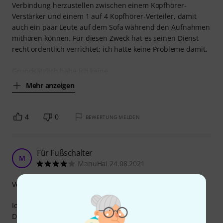
Verbindung herzustellen zwischen einem Kopfhörer-
Verstärker und einem 1 auf 4 Kopfhörer-Verteiler, damit
auch ein paar Leute auf dem Sofa während den Aufnahmen
mithören können. Für diesen Zweck hat es seinen Dienst
recht ordentlich verrichtet; ich hatte keine Probleme damit.
Grundsätzlich habe ich keine
Mehr anzeigen
4
0
BEWERTUNG MELDEN
Für Fußschalter
M
ManuHai 24.08.2021
Verarbeitung
Ich nutze dieses Stereo-Kabel lediglich für
Doppelfußschalter von Gitarrenverstärkern mit Stereo-