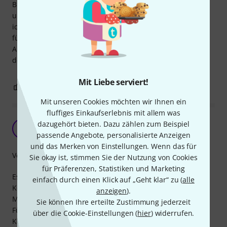
Buchse, dafür ist es prima, von der Verarbeitungsqualität
und Länge her auch ausreichend. Zur Signalqualität kann
ich daher auch nichts beitragen. Ich hab das Kabel schon
für den ein oder anderen Fußschalter gekauft, mit den
Amps wieder verkauft und dann wieder neu gekauft. Für
den Einsatzzweck 1A.
Mit Liebe serviert!
2
0
BEWERTUNG MELDEN
Mit unseren Cookies möchten wir Ihnen ein
fluffiges Einkaufserlebnis mit allem was
Einfaches Klinkenkabel aber es tut was es soll.
dazugehört bieten. Dazu zählen zum Beispiel
RG
RM Groove 26.10.2020
passende Angebote, personalisierte Anzeigen
und das Merken von Einstellungen. Wenn das für
Verarbeitung
Sie okay ist, stimmen Sie der Nutzung von Cookies
für Präferenzen, Statistiken und Marketing
Es verbindet im Homestudio mein Interface mit einem
einfach durch einen Klick auf „Geht klar“ zu (
alle
Kopfhörerverstärker.
anzeigen
).
Mechanisch wird es dabei kaum bis gar nicht belastet.
Sie können Ihre erteilte Zustimmung jederzeit
Für diese und ähnliche Aufgaben gebe ich eine klare
über die Cookie-Einstellungen (
hier
) widerrufen.
Kaufempfehlung!