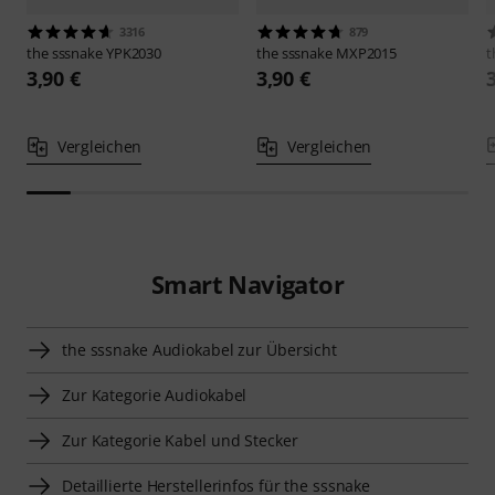
3316
879
the sssnake
YPK2030
the sssnake
MXP2015
t
3,90 €
3,90 €
Vergleichen
Vergleichen
Smart Navigator
the sssnake Audiokabel zur Übersicht
Zur Kategorie Audiokabel
Zur Kategorie Kabel und Stecker
Detaillierte Herstellerinfos für the sssnake