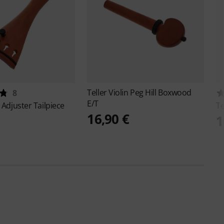
Teller
Violin Peg Hill Boxwood
8
E/T
 Adjuster Tailpiece
Te
16,90 €
1