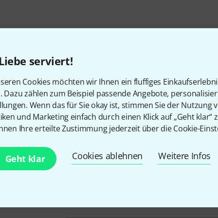
Liebe serviert!
So erreichen Sie uns
seren Cookies möchten wir Ihnen ein fluffiges Einkaufserlebn
n. Dazu zählen zum Beispiel passende Angebote, personalisie
llungen. Wenn das für Sie okay ist, stimmen Sie der Nutzung 
tiken und Marketing einfach durch einen Klick auf „Geht klar“ z
Unser Thomann Team Kundenservice steht
nnen Ihre erteilte Zustimmung jederzeit über die Cookie-Einst
Kauf zur Seite.
Cookies ablehnen
Weitere Infos
Geht klar
Kundennummer bereithalten
Öffnungszeiten