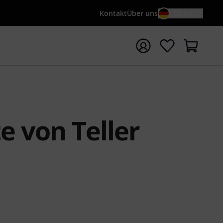
Kontakt
Über uns
DE / €
e mit Suchwort {searchTerm} starten
e von Teller