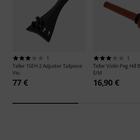
1
1
Teller
15EH-2 Adjuster Tailpiece
Teller
Violin Peg Hil
Vio.
E/M
77 €
16,90 €