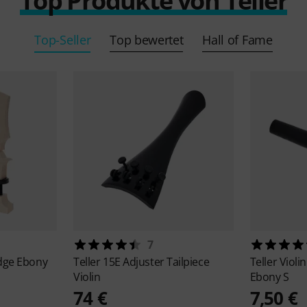
Top Produkte von Teller
Top-Seller
Top bewertet
Hall of Fame
7
dge Ebony
Teller
15E Adjuster Tailpiece
Teller
Violi
Violin
Ebony S
74 €
7,50 €