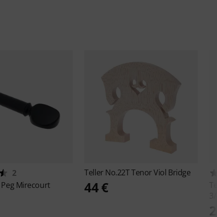
Teller
No.22T Tenor Viol Bridge
2
44 €
n Peg Mirecourt
Te
3/
2