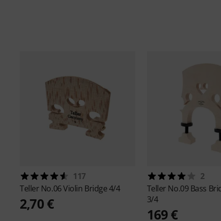
117
2
Teller
No.06 Violin Bridge 4/4
Teller
No.09 Bass Bri
3/4
2,70 €
169 €