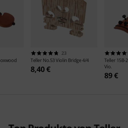
23
l Boxwood
Teller
No.53 Violin Bridge 4/4
Teller
15B-2
Vio.
8,40 €
89 €