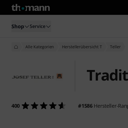
Shop
Service
Alle Kategorien
Herstellerübersicht T
Teller
Tradi
400
#1586
Hersteller-Ran