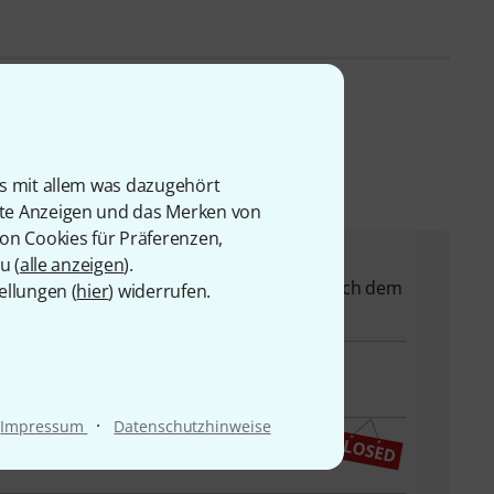
is mit allem was dazugehört
rte Anzeigen und das Merken von
von Cookies für Präferenzen,
u (
alle anzeigen
).
 Ihnen bei allen Fragen und Problemen nach dem
ellungen (
hier
) widerrufen.
·
Impressum
Datenschutzhinweise