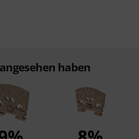
t angesehen haben
9%
8%