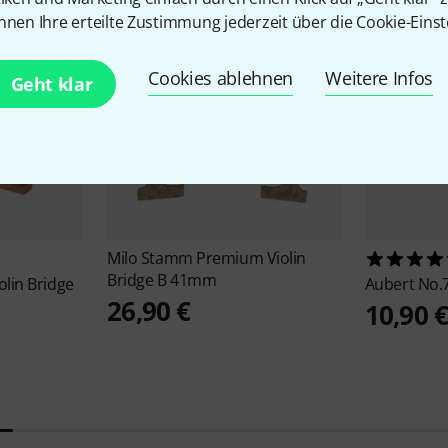
nnen Ihre erteilte Zustimmung jederzeit über die Cookie-Einst
Cookies ablehnen
Weitere Infos
Geht klar
Milo Stamm
Premium Violin
Bridge B 41mm
olin Bridge
Aubert
No.7
26,90 €
10,90 