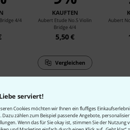
N
KAUFTEN
 Bridge 4/4
Aubert Etude No.5 Violin
Aubert No.
Bridge 4/4
€
5,50 €
Vergleichen
Liebe serviert!
seren Cookies möchten wir Ihnen ein fluffiges Einkaufserlebn
Zubehör & passende Artike
n. Dazu zählen zum Beispiel passende Angebote, personalisie
llungen. Wenn das für Sie okay ist, stimmen Sie der Nutzung 
tiken und Marketing einfach durch einen Klick auf „Geht klar“ z