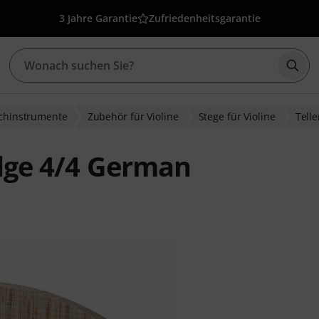
3 Jahre Garantie
Zufriedenheitsgarantie
Such
ichinstrumente
Zubehör für Violine
Stege für Violine
Telle
idge 4/4 German
wertungen