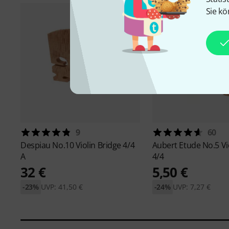
Sie kö
9
60
Despiau
No.10 Violin Bridge 4/4
Aubert
Etude No.5 Vi
A
4/4
32 €
5,50 €
-23%
UVP: 41,50 €
-24%
UVP: 7,27 €