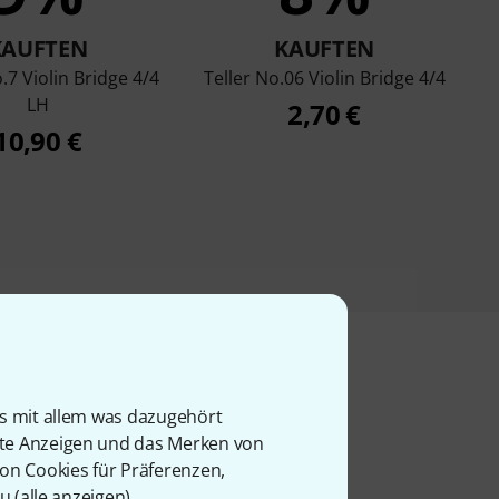
KAUFTEN
KAUFTEN
7 Violin Bridge 4/4
Teller No.06 Violin Bridge 4/4
LH
2,70 €
10,90 €
is mit allem was dazugehört
l
rte Anzeigen und das Merken von
von Cookies für Präferenzen,
u (
alle anzeigen
).