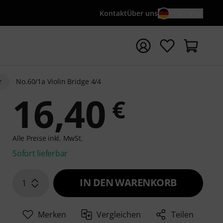
Kontakt
Über uns
DE / €
e mit Suchwort {searchTerm} starten
r
No.60/1a Violin Bridge 4/4
16,40
€
Alle Preise inkl. MwSt.
Sofort lieferbar
IN DEN WARENKORB
1
Merken
Vergleichen
Teilen