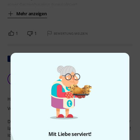
einer Geigenbauerin (spezialisiert
Mehr anzeigen
1
1
BEWERTUNG MELDEN
Original zeigen
ein Saitenhalter mit ausgezeichnetem Preis-
Leistungs-Verhältnis
C
cellonlille 26.03.2023
Handling
Verarbeitung
Das Ebenholz ist von hoher Qualität, die Gewinde sind sehr
lang, sodass man die Stifte nicht so oft nachjustieren muss!
Mit Liebe serviert!
Ich bin sehr zufrieden damit, ich wünschte nur, die