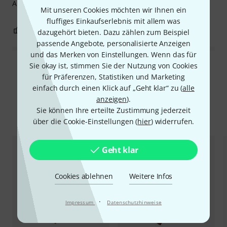
Aufhängeschnur wäre dabei gewesen!
Mit unseren Cookies möchten wir Ihnen ein
fluffiges Einkaufserlebnis mit allem was
0
0
BEWERTUNG MELDEN
dazugehört bieten. Dazu zählen zum Beispiel
passende Angebote, personalisierte Anzeigen
und das Merken von Einstellungen. Wenn das für
Sie okay ist, stimmen Sie der Nutzung von Cookies
Alle Bewertungen lesen
für Präferenzen, Statistiken und Marketing
einfach durch einen Klick auf „Geht klar“ zu (
alle
anzeigen
).
Sie können Ihre erteilte Zustimmung jederzeit
Alternativen vergleichen
über die Cookie-Einstellungen (
hier
) widerrufen.
Geht klar
Cookies ablehnen
Weitere Infos
·
Impressum
Datenschutzhinweise