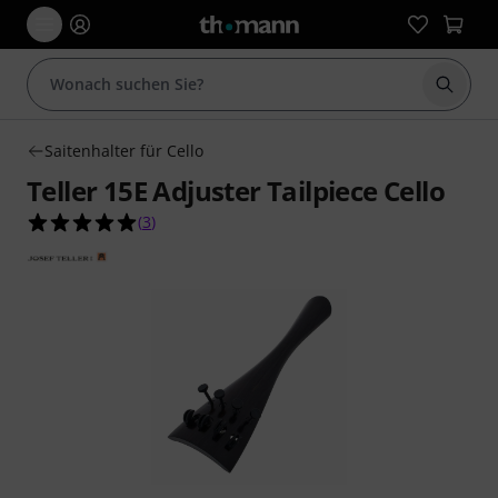
Suche 
Saitenhalter für Cello
Teller 15E Adjuster Tailpiece Cello
5.0 von 5 Sternen aus 3 Kundenbewertungen
(
3
)