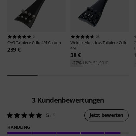
2
25
CAG
Tailpiece Cello 4/4 Carbon
Weidler
Akusticus Tailpiece Cello
C
4/4
T
239 €
38 €
-27%
UVP: 51,90 €
3
Kundenbewertungen
Jetzt bewerten
5
/ 5
HANDLING