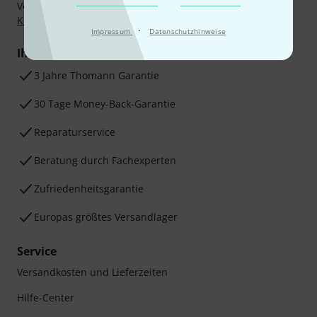
Vorkasse, PayPal, Amazon Pay,
Klarna Sofort bezahlen
,
Klarna Ratenzahlung
oder Kreditkarte.
·
Impressum
Datenschutzhinweise
Ihre Vorteile
3 Jahre Thomann Garantie
30 Tage Money-Back-Garantie
Reparaturservice
Beratung durch Fachexperten
Zufriedenheitsgarantie
Europas größtes Versandlager
Service
Versandkosten und Lieferzeiten
Hilfe-Center