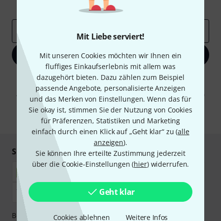
Inspirierende Beiträge
Deals
Thomann Insights
E-Mail-Adresse
*
Mit Liebe serviert!
Jetzt anmelden
Mit unseren Cookies möchten wir Ihnen ein
fluffiges Einkaufserlebnis mit allem was
dazugehört bieten. Dazu zählen zum Beispiel
Mit Klick auf „Jetzt anmelden“ stimmen Sie dem Erhalt von E-Mail-
Werbung und einer Messung des E-Mail-Nutzungsverhaltens zu. Die
passende Angebote, personalisierte Anzeigen
Abmeldung ist jederzeit möglich. Weitere Informationen finden Sie in
und das Merken von Einstellungen. Wenn das für
unseren
Datenschutzhinweisen
.
Sie okay ist, stimmen Sie der Nutzung von Cookies
* Pflichtfeld
für Präferenzen, Statistiken und Marketing
einfach durch einen Klick auf „Geht klar“ zu (
alle
anzeigen
).
Sicher einkaufen & bezahlen
Sie können Ihre erteilte Zustimmung jederzeit
über die Cookie-Einstellungen (
hier
) widerrufen.
Geht klar
Bezahlen Sie vertraulich und sicher per Nachnahme,
Cookies ablehnen
Weitere Infos