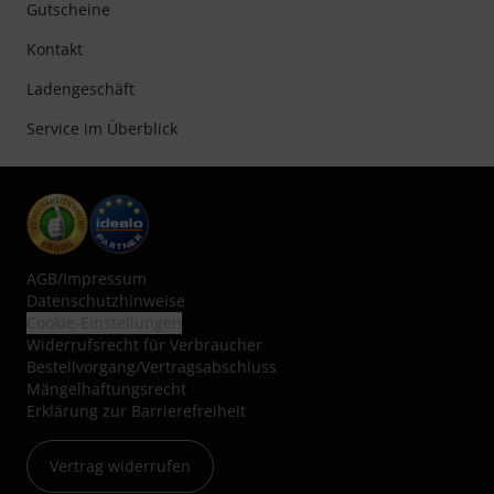
Gutscheine
Kontakt
Ladengeschäft
Service im Überblick
AGB
/
Impressum
Datenschutzhinweise
Cookie-Einstellungen
Widerrufsrecht für Verbraucher
Bestellvorgang/Vertragsabschluss
Mängelhaftungsrecht
Erklärung zur Barrierefreiheit
Vertrag widerrufen