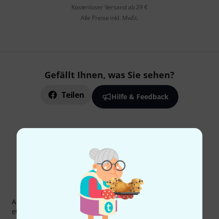
Kostenloser Versand ab 29 €
Alle Preise inkl. MwSt.
Gefällt Ihnen, was Sie sehen?
Teilen
Hilfe & Feedback
Thomann Newsletter
Abonniere den Thomann Newsletter und gewinne mit
etwas Glück einen von
50 Gutscheinen
über jeweils
50€
!