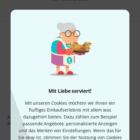
Gefällt Ihnen, was Sie sehen?
Teilen
Hilfe & Feedback
Mit Liebe serviert!
Mit unseren Cookies möchten wir Ihnen ein
Thomann Newsletter
fluffiges Einkaufserlebnis mit allem was
dazugehört bieten. Dazu zählen zum Beispiel
Abonniere den Thomann Newsletter und gewinne mit
etwas Glück einen von
50 Gutscheinen
über jeweils
50€
!
passende Angebote, personalisierte Anzeigen
und das Merken von Einstellungen. Wenn das für
Inspirierende Beiträge
Deals
Thomann Insights
Sie okay ist, stimmen Sie der Nutzung von Cookies