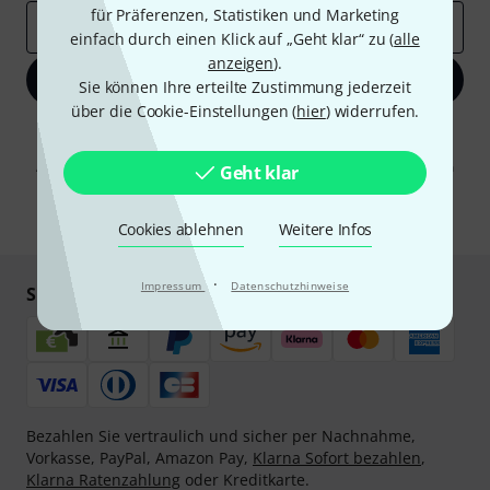
für Präferenzen, Statistiken und Marketing
E-Mail-Adresse
*
einfach durch einen Klick auf „Geht klar“ zu (
alle
anzeigen
).
Jetzt anmelden
Sie können Ihre erteilte Zustimmung jederzeit
über die Cookie-Einstellungen (
hier
) widerrufen.
Mit Klick auf „Jetzt anmelden“ stimmen Sie dem Erhalt von E-Mail-
Werbung und einer Messung des E-Mail-Nutzungsverhaltens zu. Die
Abmeldung ist jederzeit möglich. Weitere Informationen finden Sie in
Geht klar
unseren
Datenschutzhinweisen
.
* Pflichtfeld
Cookies ablehnen
Weitere Infos
·
Impressum
Datenschutzhinweise
Sicher einkaufen & bezahlen
Bezahlen Sie vertraulich und sicher per Nachnahme,
Vorkasse, PayPal, Amazon Pay,
Klarna Sofort bezahlen
,
Klarna Ratenzahlung
oder Kreditkarte.