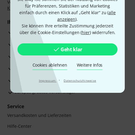
Vorkasse, PayPal, Amazon Pay,
Klarna Sofort bezahlen
,
für Präferenzen, Statistiken und Marketing
Klarna Ratenzahlung
oder Kreditkarte.
einfach durch einen Klick auf „Geht klar“ zu (
alle
anzeigen
).
Ihre Vorteile
Sie können Ihre erteilte Zustimmung jederzeit
3 Jahre Thomann Garantie
über die Cookie-Einstellungen (
hier
) widerrufen.
30 Tage Money-Back-Garantie
Geht klar
Reparaturservice
Cookies ablehnen
Weitere Infos
Beratung durch Fachexperten
Zufriedenheitsgarantie
·
Impressum
Datenschutzhinweise
Europas größtes Versandlager
Service
Versandkosten und Lieferzeiten
Hilfe-Center