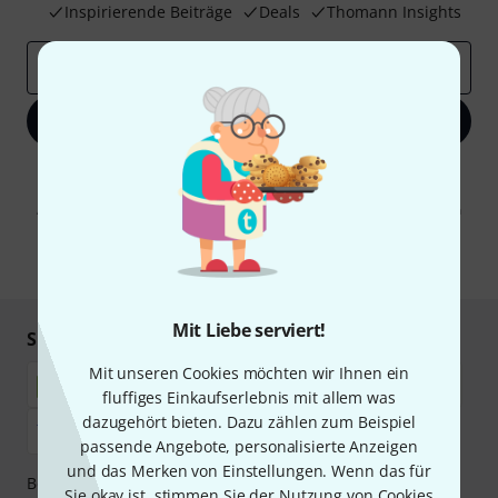
Inspirierende Beiträge
Deals
Thomann Insights
E-Mail-Adresse
*
Jetzt anmelden
Mit Klick auf „Jetzt anmelden“ stimmen Sie dem Erhalt von E-Mail-
Werbung und einer Messung des E-Mail-Nutzungsverhaltens zu. Die
Abmeldung ist jederzeit möglich. Weitere Informationen finden Sie in
unseren
Datenschutzhinweisen
.
* Pflichtfeld
Mit Liebe serviert!
Sicher einkaufen & bezahlen
Mit unseren Cookies möchten wir Ihnen ein
fluffiges Einkaufserlebnis mit allem was
dazugehört bieten. Dazu zählen zum Beispiel
passende Angebote, personalisierte Anzeigen
und das Merken von Einstellungen. Wenn das für
Bezahlen Sie vertraulich und sicher per Nachnahme,
Sie okay ist, stimmen Sie der Nutzung von Cookies