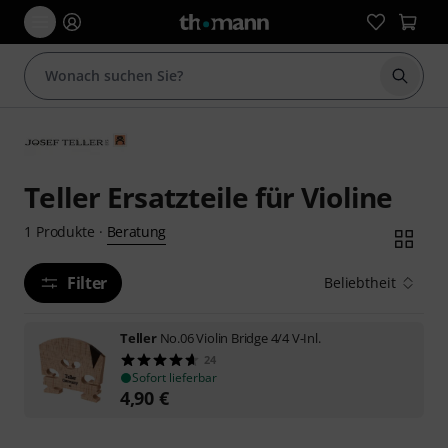
Suche 
Teller Ersatzteile für Violine
Beratung
1
Produkte
·
Filter
Beliebtheit
Teller
No.06 Violin Bridge 4/4 V-Inl.
24
Sofort lieferbar
4,90
€