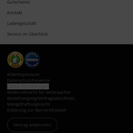
Gutscheine
Kontakt
Ladengeschäft
Service im Überblick
AGB
/
Impressum
Datenschutzhinweise
Cookie-Einstellungen
Widerrufsrecht für Verbraucher
Bestellvorgang/Vertragsabschluss
Mängelhaftungsrecht
Erklärung zur Barrierefreiheit
Vertrag widerrufen