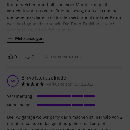
Raum, welcher innerhalb von einer Minute komplett
vernebelt war. Das Nebelfluid hält ewig, nur ca. 500ml hat
die Nebelmaschine in 6 Stunden verbraucht und der Raum
war durchgehend vernebelt. Die Timer Funktion ist auch
sehr nützlich, jedoch fehlen in der
Mehr anzeigen
0
0
BEWERTUNG MELDEN
Bin vollstens zufrieden
M
Markusholzer 15.12.2022
Verarbeitung
Nebelmenge
Die lkw garage wo wir party darin machen ist inerhalb von 2
minuten nachdem das gerät aufgeheizt ist komplett
eingenebelt aber dirch das drehrad zum impuls und