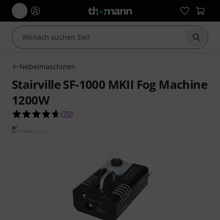
Suche 
Nebelmaschinen
Stairville SF-1000 MKII Fog Machine
1200W
4.6 von 5 Sternen aus 70 Kundenbewertungen
(
70
)