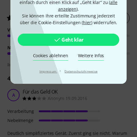
70
Kundenbewertungen
einfach durch einen Klick auf „Geht klar“ zu (
alle
anzeigen
).
Sie können Ihre erteilte Zustimmung jederzeit
Jetzt bewerten
4.6
/ 5
über die Cookie-Einstellungen (
hier
) widerrufen.
VERARBEITUNG
Geht klar
NEBELMENGE
Cookies ablehnen
Weitere Infos
Bewertungsrichtlinien
·
Impressum
Datenschutzhinweise
44
Rezensionen
Für das Geld OK
A
Anonym 19.09.2016
Verarbeitung
Nebelmenge
Deutlich simplifiziertes Gerät. Zuerst ging sie nicht. Warum