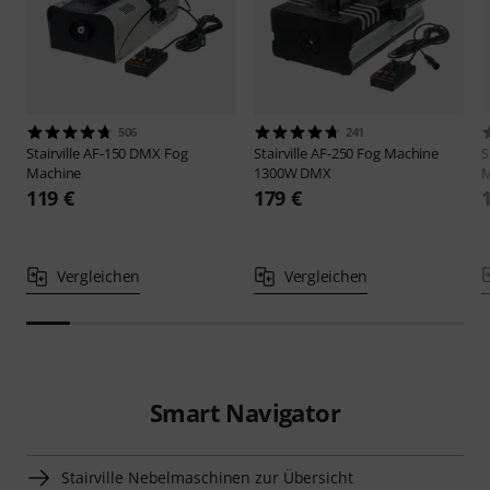
506
241
Stairville
AF-150 DMX Fog
Stairville
AF-250 Fog Machine
S
Machine
1300W DMX
M
119 €
179 €
Vergleichen
Vergleichen
Smart Navigator
Stairville Nebelmaschinen zur Übersicht