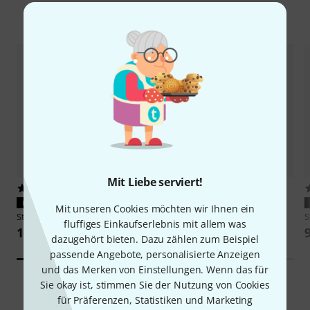
Zubehör & passende Artikel
Mit Liebe serviert!
1666
2289
PASST GARANTIERT
PASST GARANTIERT
Mit unseren Cookies möchten wir Ihnen ein
Stairville
E-HD Fluid 5l
Stairville
E Fluid 5l
S
fluffiges Einkaufserlebnis mit allem was
15,90 €
13,50 €
dazugehört bieten. Dazu zählen zum Beispiel
passende Angebote, personalisierte Anzeigen
und das Merken von Einstellungen. Wenn das für
Sie okay ist, stimmen Sie der Nutzung von Cookies
für Präferenzen, Statistiken und Marketing