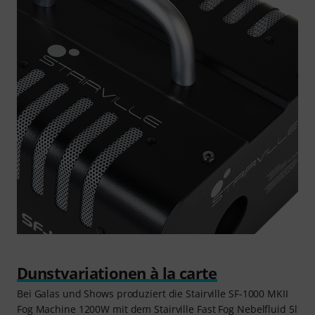
Dunstvariationen à la carte
Bei Galas und Shows produziert die Stairville SF-1000 MKII
Fog Machine 1200W mit dem Stairville Fast Fog Nebelfluid 5l