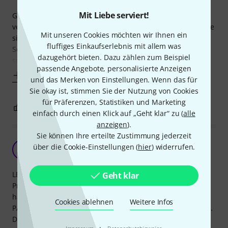
Mit Liebe serviert!
Grundsätzlich funktionieren sie auch sehr gut, ich
verwende sie z.b. bei meinen Came-TV Videoleuchten, hatte
Mit unseren Cookies möchten wir Ihnen ein
sie aber auch mal zum Test mit meinem großen LED
fluffiges Einkaufserlebnis mit allem was
Scheinwerfer Cameo FLATPRO18 eingesetzt (funktioniert
dazugehört bieten. Dazu zählen zum Beispiel
super, auch wenn ich den Diffusor mit Kreppband
passende Angebote, personalisierte Anzeigen
Mehr anzeigen
und das Merken von Einstellungen. Wenn das für
Sie okay ist, stimmen Sie der Nutzung von Cookies
für Präferenzen, Statistiken und Marketing
1
0
BEWERTUNG MELDEN
einfach durch einen Klick auf „Geht klar“ zu (
alle
anzeigen
).
Sie können Ihre erteilte Zustimmung jederzeit
Ein muss !
über die Cookie-Einstellungen (
hier
) widerrufen.
J
Jingle-Service_de 26.08.2010
LED Pars sind toll ! Sie haben den Vorteil dass Sie echt
Geht klar
Preisgünstig sind und eine fast Lebenslange Erwartung
haben dank der LEDs. Früher war nach jedem 2. Gig ein
Cookies ablehnen
Weitere Infos
PAR56 Leuchtmittel hiüber und musste getauscht werden...
Das ist bei LED Pars nicht der Fall...
·
Impressum
Datenschutzhinweise