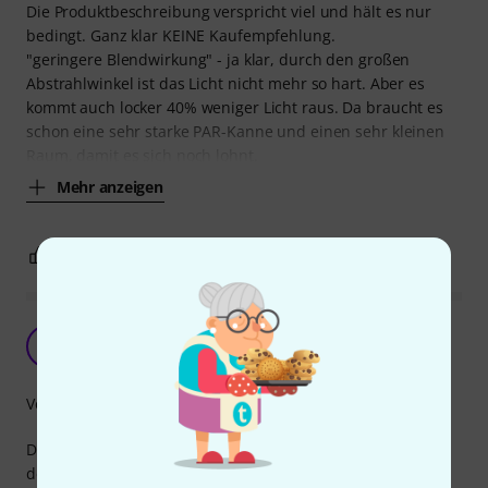
Die Produktbeschreibung verspricht viel und hält es nur
bedingt. Ganz klar KEINE Kaufempfehlung.
"geringere Blendwirkung" - ja klar, durch den großen
Abstrahlwinkel ist das Licht nicht mehr so hart. Aber es
kommt auch locker 40% weniger Licht raus. Da braucht es
schon eine sehr starke PAR-Kanne und einen sehr kleinen
Raum, damit es sich noch lohnt.
Mehr anzeigen
2
0
BEWERTUNG MELDEN
Sehr praktische Diffusoren
C
ChristophNack.com 25.03.2019
Verarbeitung
Die Diffusoren sind natürlich farblos - das Bild hier ist mit
dem pink leider etwas irreführend ;-)