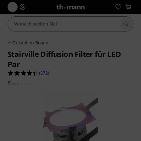
Suche 
Farbfolien Bögen
Stairville Diffusion Filter für LED
Par
4.4 von 5 Sternen aus 572 Kundenbewertungen
(
572
)