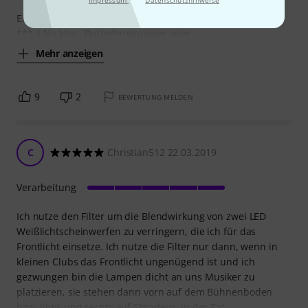
Ein großer Nachteil ist jedoch dass die Spots blenden wie
*** :) Na klar - Butterbrotspapier oder
Mehr anzeigen
9
2
BEWERTUNG MELDEN
C
Christian512 22.03.2019
Verarbeitung
Ich nutze den Filter um die Blendwirkung von zwei LED
Weißlichtscheinwerfen zu verringern, die ich für das
Frontlicht einsetze. Ich nutze die Filter nur dann, wenn in
kleinen Clubs das Frontlicht ungenügend ist und ich
gezwungen bin die Lampen dicht an uns Musiker zu
platzieren, sie stehen dann vorn auf dem Bühnenboden
bzw. links und rechts auf Ständern. In der Tat