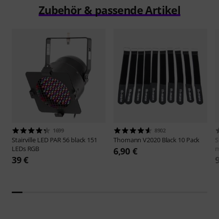
Zubehör & passende Artikel
1699
8902
Stairville
LED PAR 56 black 151
Thomann
V2020 Black 10 Pack
S
LEDs RGB
m
6,90 €
39 €