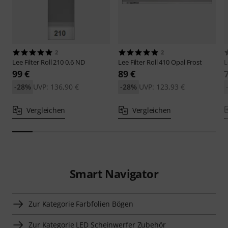
2
2
Lee
Filter Roll 210 0.6 ND
Lee
Filter Roll 410 Opal Frost
L
99 €
89 €
-28%
UVP: 136,90 €
-28%
UVP: 123,93 €
Vergleichen
Vergleichen
Smart Navigator
Zur Kategorie Farbfolien Bögen
Zur Kategorie LED Scheinwerfer Zubehör