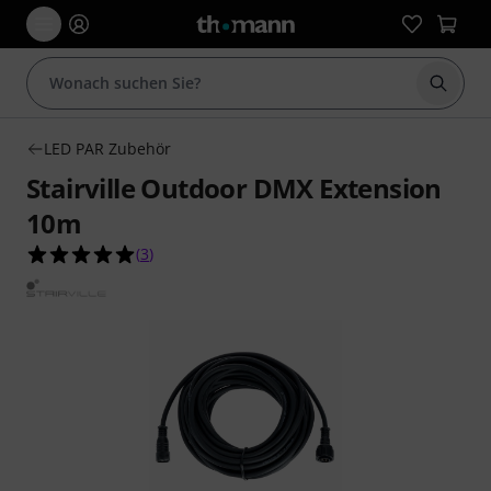
Suche 
LED PAR Zubehör
Stairville Outdoor DMX Extension
10m
5.0 von 5 Sternen aus 3 Kundenbewertungen
(
3
)