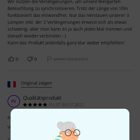
Wir nutzen die Verlängerungen, um unsere Biergarten
Beleuchtung zu synchronisieren. Trotz der Länge von 10m
funktioniert das einwandfrei. Nur das Verstauen unserer 3
Lampen inkl. der 2 Verlängerungen erweist sich als etwas
schwierig, aber man kann es ja auch jedes Mal trennen und
danach wieder verbinden ;-)
Kann das Produkt jedenfalls ganz klar weiter empfehlen!
0
0
BEWERTUNG MELDEN
Original zeigen
Qualitätsprodukt
FV
Flo VT 08.07.2022
Features
Verarbeitung