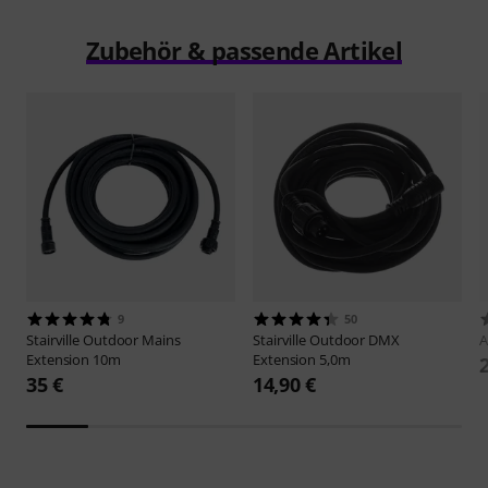
Zubehör & passende Artikel
9
50
Stairville
Outdoor Mains
Stairville
Outdoor DMX
A
Extension 10m
Extension 5,0m
35 €
14,90 €