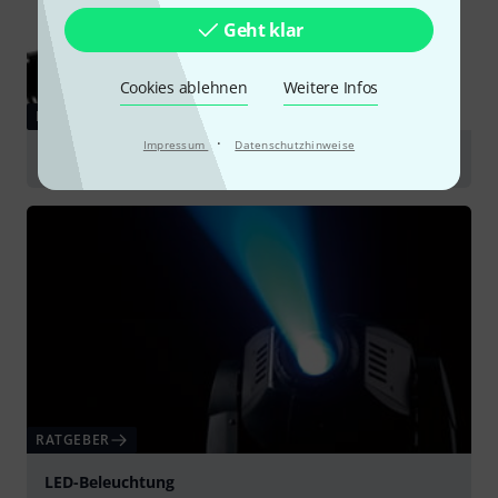
Geht klar
Cookies ablehnen
Weitere Infos
RATGEBER
·
Impressum
Datenschutzhinweise
Par Scheinwerfer
RATGEBER
LED-Beleuchtung