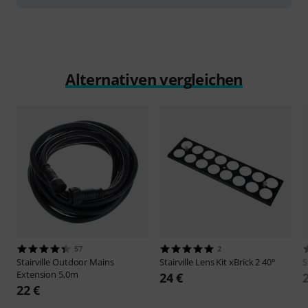
Alternativen vergleichen
57
2
Stairville
Outdoor Mains
Stairville
Lens Kit xBrick 2 40°
S
Extension 5,0m
24 €
22 €