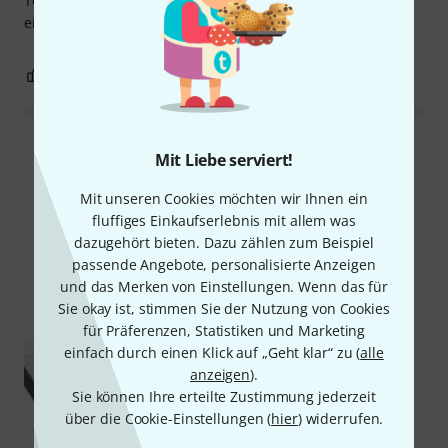
Tolles Produkt, Qualität, es ist für uns bei nicht immer
einfachen Außenbedingungen (Schnee) sehr nützlich.
0
0
BEWERTUNG MELDEN
Alle Bewertungen lesen
Mit Liebe serviert!
Mit unseren Cookies möchten wir Ihnen ein
fluffiges Einkaufserlebnis mit allem was
Schon gewusst?
dazugehört bieten. Dazu zählen zum Beispiel
passende Angebote, personalisierte Anzeigen
und das Merken von Einstellungen. Wenn das für
Alle
Ratgeber
Sie okay ist, stimmen Sie der Nutzung von Cookies
für Präferenzen, Statistiken und Marketing
einfach durch einen Klick auf „Geht klar“ zu (
alle
anzeigen
).
Sie können Ihre erteilte Zustimmung jederzeit
über die Cookie-Einstellungen (
hier
) widerrufen.