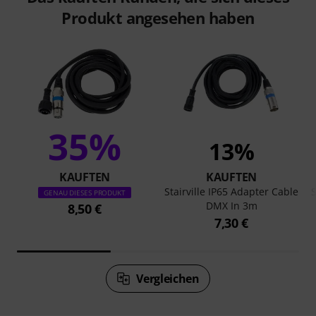
Produkt angesehen haben
35%
13%
KAUFTEN
KAUFTEN
Stairville IP65 Adapter Cable
S
GENAU DIESES PRODUKT
DMX In 3m
8,50 €
7,30 €
Vergleichen