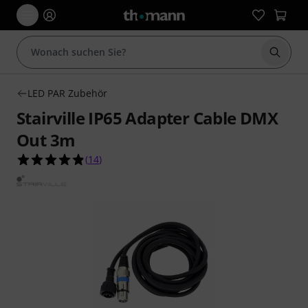
Suche 
LED PAR Zubehör
Stairville IP65 Adapter Cable DMX
Out 3m
4.9 von 5 Sternen aus 14 Kundenbewertungen
(
14
)