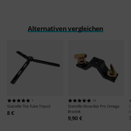
Alternativen vergleichen
1
14
Stairville
The Tube Tripod
Stairville
Show Bar Pro Omega
S
Bracket
E
8 €
9,90 €