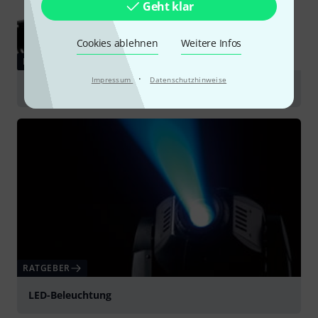
Geht klar
Cookies ablehnen
Weitere Infos
RATGEBER
·
Impressum
Datenschutzhinweise
Par Scheinwerfer
RATGEBER
LED-Beleuchtung