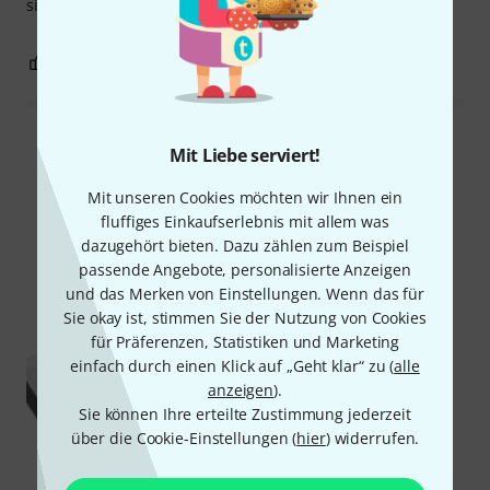
sind noch immer in sehr gutem Zustand.
0
0
BEWERTUNG MELDEN
Alle Bewertungen lesen
Mit Liebe serviert!
Mit unseren Cookies möchten wir Ihnen ein
fluffiges Einkaufserlebnis mit allem was
Schon gewusst?
dazugehört bieten. Dazu zählen zum Beispiel
passende Angebote, personalisierte Anzeigen
und das Merken von Einstellungen. Wenn das für
Alle
Ratgeber
Sie okay ist, stimmen Sie der Nutzung von Cookies
für Präferenzen, Statistiken und Marketing
einfach durch einen Klick auf „Geht klar“ zu (
alle
anzeigen
).
Sie können Ihre erteilte Zustimmung jederzeit
über die Cookie-Einstellungen (
hier
) widerrufen.