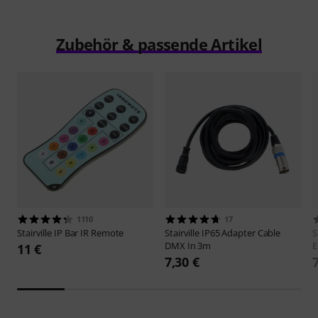
Zubehör & passende Artikel
1110
17
Stairville
IP Bar IR Remote
Stairville
IP65 Adapter Cable
S
DMX In 3m
E
11 €
7,30 €