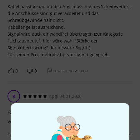
Kabel passt genau an den Anschluss meines Scheinwerfers,
die Anschlüsse sind gut verarbeitet und das
Schraubgewinde hält dicht.
Kabellänge ist ausreichend.
Signal wird auch einwandfrei übertragen (zur Kategorie
"Lichtausbeute"; hier wäre wohl "Stärke der
Signalübertragung" der bessere Begriff).
Für seinen Preis definitiv hervorragend geeignet.
0
0
BEWERTUNG MELDEN
R
r.pgl 04.01.2026
Features
Verarbeitung
Funktioniert seit über 2 Jahren problemlos. Auch die Stecker