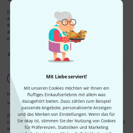
Die Magnethalterung von Ape überzeugt schon nach dem
Auspacken auf Grund der hochwertigen Materialien und
der tollen Verarbeitung. Die Ape Labs Ballheads sind leicht
auf dem Adapter ohne Zusatzwerkzeug zu montieren. Die
praktische Magnetbefestigung lässt keine Wünsche offen.
0
0
BEWERTUNG MELDEN
Macht einen stabilen und wertigen Eindruck
Mit Liebe serviert!
S
Steffbeff 14.02.2024
Mit unseren Cookies möchten wir Ihnen ein
Features
fluffiges Einkaufserlebnis mit allem was
dazugehört bieten. Dazu zählen zum Beispiel
Verarbeitung
passende Angebote, personalisierte Anzeigen
und das Merken von Einstellungen. Wenn das für
Die Magnetkraft dürfte für die Cans etwas stärker sein. Je
Sie okay ist, stimmen Sie der Nutzung von Cookies
nach Winkel hält die Halterung, bzw. Der Magnet nicht ganz
für Präferenzen, Statistiken und Marketing
so wie gewünscht.