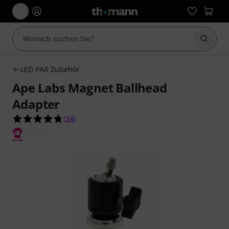
Suche 
LED PAR Zubehör
Ape Labs Magnet Ballhead
Adapter
4.8 von 5 Sternen aus 34 Kundenbewertungen
(
34
)