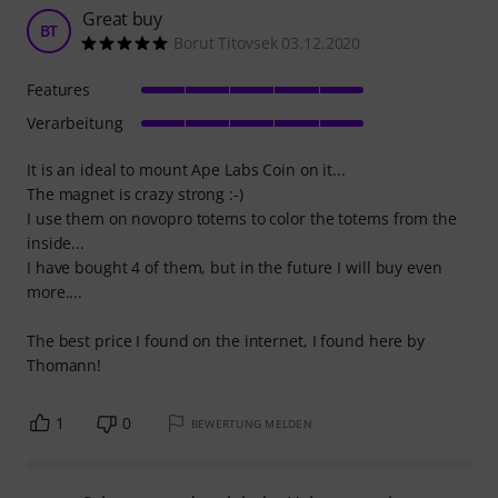
Great buy
BT
Borut Titovsek 03.12.2020
Features
Verarbeitung
It is an ideal to mount Ape Labs Coin on it...
The magnet is crazy strong :-)
I use them on novopro totems to color the totems from the
inside...
I have bought 4 of them, but in the future I will buy even
more....
The best price I found on the internet, I found here by
Thomann!
1
0
BEWERTUNG MELDEN