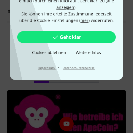
einfach durch einen Klick auf „Geht klar“ zu (
alle
anzeigen
).
0
0
BEWERTUNG MELDEN
Sie können Ihre erteilte Zustimmung jederzeit
über die Cookie-Einstellungen (
hier
) widerrufen.
Alle Bewertungen lesen
Geht klar
Cookies ablehnen
Weitere Infos
Schon gewusst?
·
Impressum
Datenschutzhinweise
Alle
Videos
Ratgeber