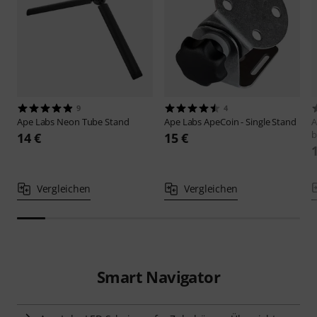
9
4
Ape Labs
Neon Tube Stand
Ape Labs
ApeCoin - Single Stand
A
b
14 €
15 €
Vergleichen
Vergleichen
Smart Navigator