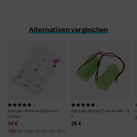
Alternativen vergleichen
7
2
Ape Labs
Remote Control V2
Ape Labs
Battery Pack Ni-MH 7.2
A
Creme
V
34 €
26 €
-6%
30-Tage-Bestpreis: 36 €