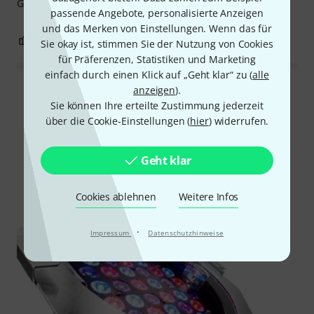
Guter Adapter auf den Cans.
passende Angebote, personalisierte Anzeigen
und das Merken von Einstellungen. Wenn das für
1
0
BEWERTUNG MELDEN
Sie okay ist, stimmen Sie der Nutzung von Cookies
für Präferenzen, Statistiken und Marketing
einfach durch einen Klick auf „Geht klar“ zu (
alle
anzeigen
).
Alle Bewertungen lesen
Sie können Ihre erteilte Zustimmung jederzeit
über die Cookie-Einstellungen (
hier
) widerrufen.
Schon gewusst?
Geht klar
Alle
Ratgeber
Cookies ablehnen
Weitere Infos
·
Impressum
Datenschutzhinweise