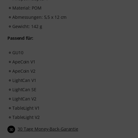
Material: POM
Abmessungen: 5,5 x 12 cm
Gewicht: 142 g
Passend für:
GU10
ApeCoin V1
ApeCoin V2
LightCan V1
LightCan SE
LightCan V2
TableLight V1
TableLight V2
30 Tage Money-Back-Garantie
30