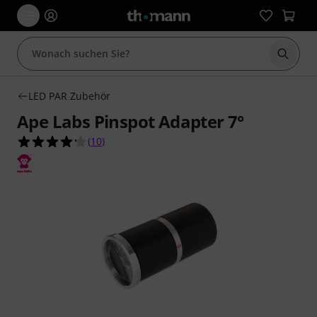
Suche 
LED PAR Zubehör
Ape Labs Pinspot Adapter 7°
4.2 von 5 Sternen aus 10 Kundenbewertungen
(
10
)