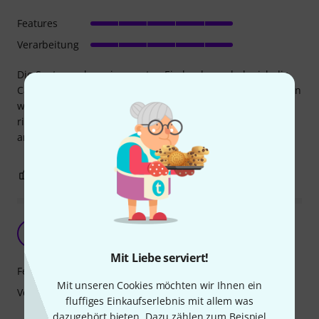
Features
Verarbeitung
Die Spots machen einen guten Eindruck, nur habe ich die
Cans wegen des Tollen Effekts gekauft, der fehlt mir hier ein
wenig. Ist ein bisschen Langweilig, wenn man nicht die
richtige Anwendung hat. Man müsste damit etwas starr
anstrahlen, dann schaut es sicherlich gut aus.
0
1
BEWERTUNG MELDEN
Tolles Upgrade
S
SpinningArea 10.10.2023
Mit Liebe serviert!
Features
Mit unseren Cookies möchten wir Ihnen ein
Verarbeitung
fluffiges Einkaufserlebnis mit allem was
dazugehört bieten. Dazu zählen zum Beispiel