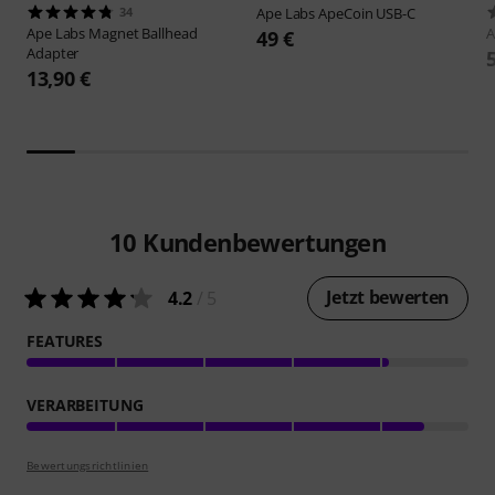
34
Ape Labs
ApeCoin USB-C
Ape Labs
Magnet Ballhead
A
49 €
Adapter
13,90 €
10
Kundenbewertungen
Jetzt bewerten
4.2
/ 5
FEATURES
VERARBEITUNG
Bewertungsrichtlinien