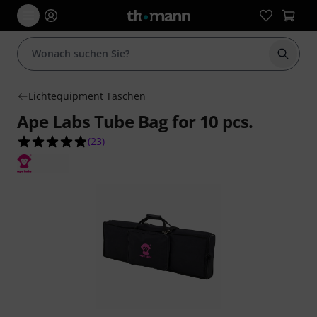
Suche 
Lichtequipment Taschen
Ape Labs Tube Bag for 10 pcs.
4.9 von 5 Sternen aus 23 Kundenbewertungen
(
23
)