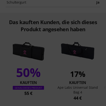
Schultergurt
Ja
Das kauften Kunden, die sich dieses
Produkt angesehen haben
50%
17%
KAUFTEN
KAUFTEN
Ape Labs Universal Stand
F
GENAU DIESES PRODUKT
Bag 4
55 €
44 €