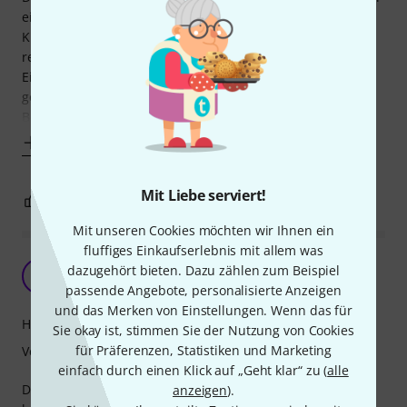
eine sehr robuste Tasche, wo die empfindlichen
Kunststoffröhren sicher verwart werden. Diese sitzten 2
recht stramm drin, aber noch im Rahmen. Durch die
Einteilung der Tasche sind die Röhren auch untereinander
getrennt und somit gegen Beschädigung geschützt. Die
Bodenplatten passen in die Seitentasche, sodass man
Mehr anzeigen
Mit Liebe serviert!
0
0
BEWERTUNG MELDEN
Mit unseren Cookies möchten wir Ihnen ein
fluffiges Einkaufserlebnis mit allem was
Absolute Kaufempfehlung
dazugehört bieten. Dazu zählen zum Beispiel
D
DJ_Kent 18.05.2022
passende Angebote, personalisierte Anzeigen
und das Merken von Einstellungen. Wenn das für
Handling
Sie okay ist, stimmen Sie der Nutzung von Cookies
für Präferenzen, Statistiken und Marketing
Verarbeitung
einfach durch einen Klick auf „Geht klar“ zu (
alle
Die Tasche ist sehr gut verarbeitet und macht einen
anzeigen
).