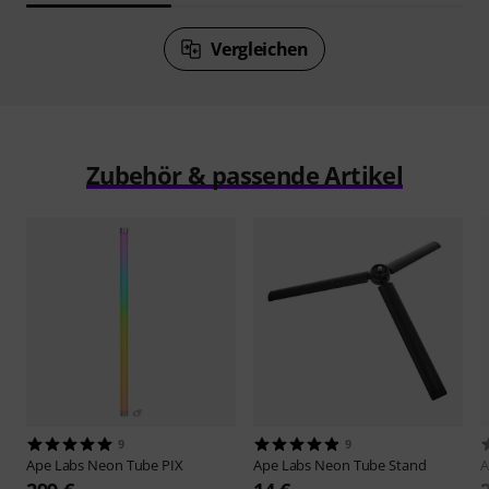
Vergleichen
Zubehör & passende Artikel
9
9
Ape Labs
Neon Tube PIX
Ape Labs
Neon Tube Stand
A