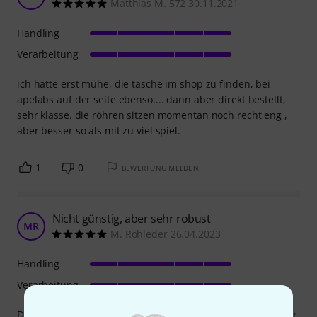
Matthias M. 572 30.11.2021
Handling
Verarbeitung
ich hatte erst mühe, die tasche im shop zu finden, bei
apelabs auf der seite ebenso.... dann aber direkt bestellt,
sehr klasse. die röhren sitzen momentan noch recht eng ,
aber besser so als mit zu viel spiel.
1
0
BEWERTUNG MELDEN
Nicht günstig, aber sehr robust
MR
M. Rohleder 26.04.2023
Handling
Verarbeitung
Die Tasche ist kein Schnäppchen, dafür bekommt man aber