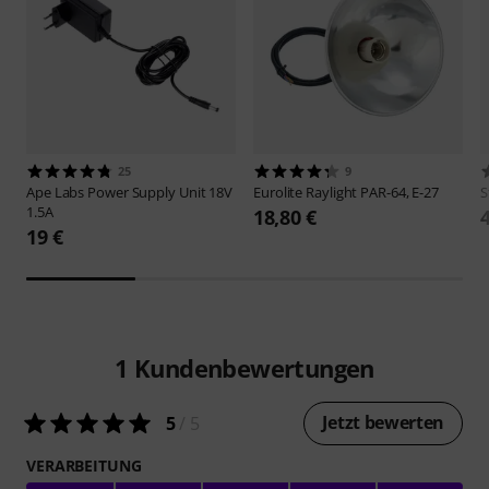
25
9
Ape Labs
Power Supply Unit 18V
Eurolite
Raylight PAR-64, E-27
S
1.5A
18,80 €
19 €
1
Kundenbewertungen
Jetzt bewerten
5
/ 5
VERARBEITUNG