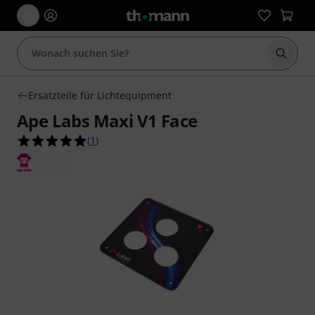
Suche 
Ersatzteile für Lichtequipment
Ape Labs Maxi V1 Face
5.0 von 5 Sternen aus 1 Kundenbewertungen
(
1
)