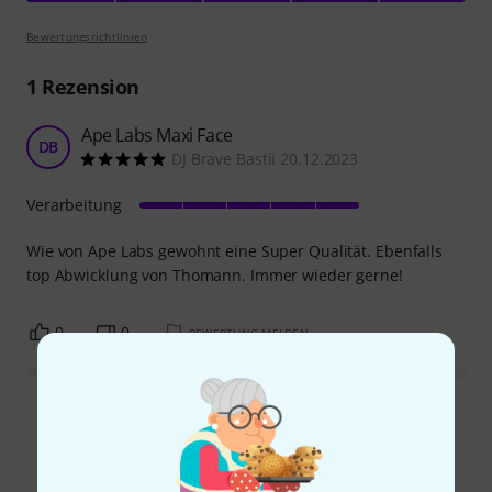
Bewertungsrichtlinien
1
Rezension
Ape Labs Maxi Face
DB
DJ Brave Bastii 20.12.2023
Verarbeitung
Wie von Ape Labs gewohnt eine Super Qualität. Ebenfalls
top Abwicklung von Thomann. Immer wieder gerne!
0
0
BEWERTUNG MELDEN
Alle Bewertungen lesen