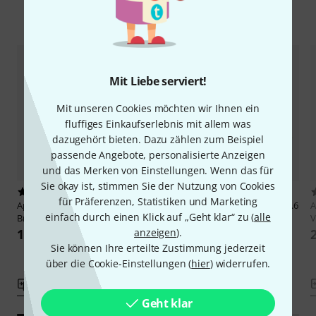
Alternativen vergleichen
Mit Liebe serviert!
Mit unseren Cookies möchten wir Ihnen ein
fluffiges Einkaufserlebnis mit allem was
dazugehört bieten. Dazu zählen zum Beispiel
passende Angebote, personalisierte Anzeigen
und das Merken von Einstellungen. Wenn das für
Sie okay ist, stimmen Sie der Nutzung von Cookies
1
1
für Präferenzen, Statistiken und Marketing
Ape Labs
ApeLight Maxi V1
Ape Labs
Battery Pack Ni-MH 9.6
A
einfach durch einen Klick auf „Geht klar“ zu (
alle
Bracket
V
V
anzeigen
).
16 €
25 €
Sie können Ihre erteilte Zustimmung jederzeit
-24%
UVP: 33 €
über die Cookie-Einstellungen (
hier
) widerrufen.
Vergleichen
Vergleichen
Geht klar