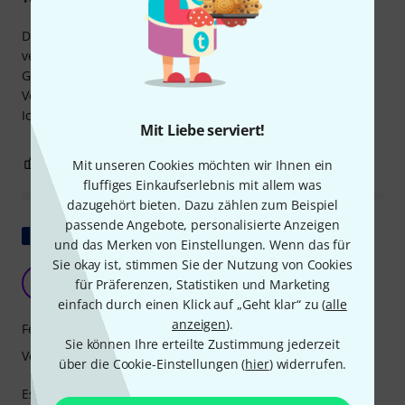
Diese Netzteile fliegen nun im ganzen Haus herum und
versorgen unsere leider ständig nach Strom gierenden
Geräte aller Art mit ihrem Lebenssaft. bisher gibt es keine
Vorkommnisse.
Ich bin zufrieden.
Mit Liebe serviert!
1
0
Mit unseren Cookies möchten wir Ihnen ein
BEWERTUNG MELDEN
fluffiges Einkaufserlebnis mit allem was
dazugehört bieten. Dazu zählen zum Beispiel
passende Angebote, personalisierte Anzeigen
Original zeigen
und das Merken von Einstellungen. Wenn das für
Sie okay ist, stimmen Sie der Nutzung von Cookies
M
mimizic 16.07.2025
für Präferenzen, Statistiken und Marketing
einfach durch einen Klick auf „Geht klar“ zu (
alle
anzeigen
).
Features
Sie können Ihre erteilte Zustimmung jederzeit
Verarbeitung
über die Cookie-Einstellungen (
hier
) widerrufen.
Es ist okay, nichts Besonderes; der Ladevorgang scheint