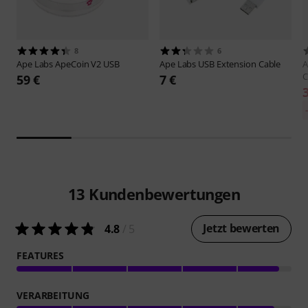
8
6
Ape Labs
ApeCoin V2 USB
Ape Labs
USB Extension Cable
A
C
59 €
7 €
13
Kundenbewertungen
Jetzt bewerten
4.8
/ 5
FEATURES
VERARBEITUNG