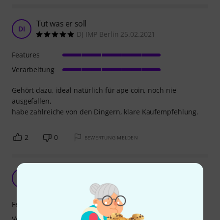
Tut was er soll
DI
DJ IMP Berlin 25.02.2021
Features
Verarbeitung
Gehört dazu, ideal natürlich für ape coin, noch nie
ausgefallen,
habe zahlreiche von den Dingern, klare Kaufempfehlung.
2
0
BEWERTUNG MELDEN
So muss das.
DW
der Werwurm 10.07.2025
Features
Verarbeitung