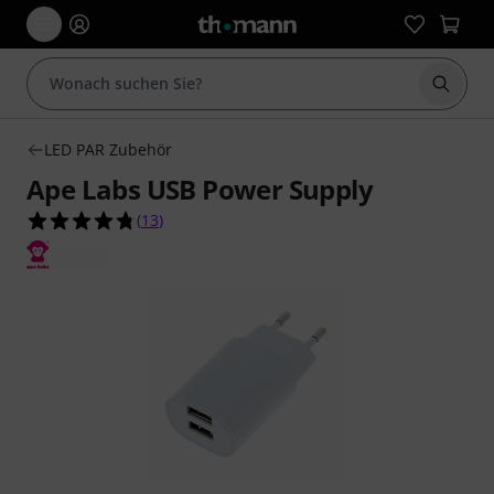
Suche 
LED PAR Zubehör
Ape Labs USB Power Supply
4.8 von 5 Sternen aus 13 Kundenbewertungen
(
13
)