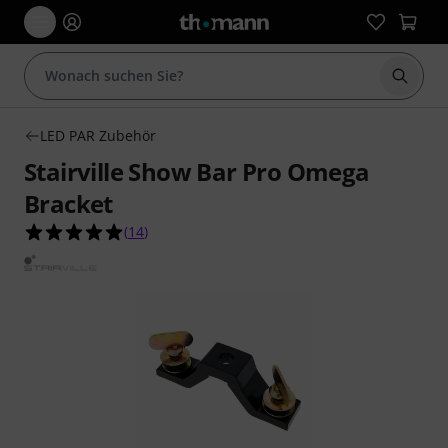
Suche 
LED PAR Zubehör
Stairville Show Bar Pro Omega
Bracket
5.0 von 5 Sternen aus 14 Kundenbewertungen
(
14
)