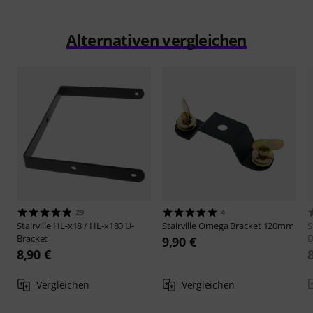
Alternativen vergleichen
29
4
Stairville
HL-x18 / HL-x180 U-
Stairville
Omega Bracket 120mm
S
Bracket
D
9,90 €
8,90 €
Vergleichen
Vergleichen