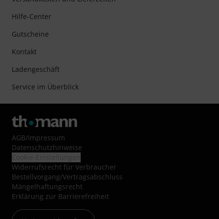
Hilfe-Center
Gutscheine
Kontakt
Ladengeschäft
Service im Überblick
AGB
/
Impressum
Datenschutzhinweise
Cookie-Einstellungen
Widerrufsrecht für Verbraucher
Bestellvorgang/Vertragsabschluss
Mängelhaftungsrecht
Erklärung zur Barrierefreiheit