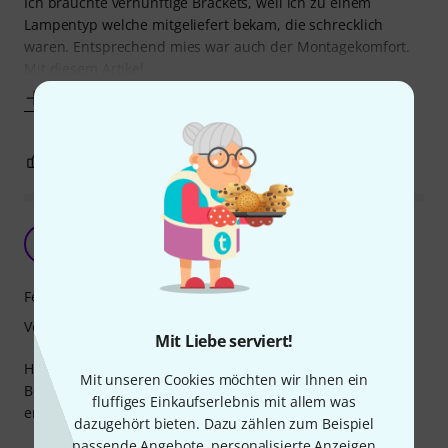
Ich brauchte vernünftige Brackets, weil ich zu einem
Lampentyp welche mitgeliefert bekam, die schrecklich
waren. Entsprechend mies war auch der Montagekomfort.
Mit diesem Artikel
Mehr anzeigen
0
0
BEWERTUNG MELDEN
Super Brackets
J
Julitsch92 07.05.2025
Features
Verarbeitung
Mit Liebe serviert!
Habe diese Brackets für andere Scheinwerfer aus meinem
Mit unseren Cookies möchten wir Ihnen ein
Bestand gekauft. Ich kann dir Nutzung uneingeschränkt
fluffiges Einkaufserlebnis mit allem was
empfehlen.
dazugehört bieten. Dazu zählen zum Beispiel
passende Angebote, personalisierte Anzeigen