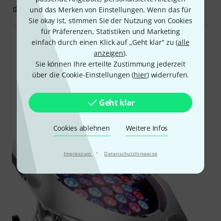
0
0
und das Merken von Einstellungen. Wenn das für
BEWERTUNG MELDEN
Sie okay ist, stimmen Sie der Nutzung von Cookies
für Präferenzen, Statistiken und Marketing
einfach durch einen Klick auf „Geht klar“ zu (
alle
Alle Bewertungen lesen
anzeigen
).
Sie können Ihre erteilte Zustimmung jederzeit
über die Cookie-Einstellungen (
hier
) widerrufen.
Schon gewusst?
Geht klar
Alle
Ratgeber
Cookies ablehnen
Weitere Infos
·
Impressum
Datenschutzhinweise