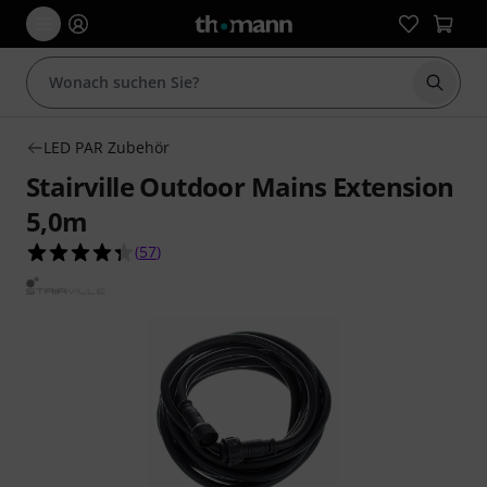
Suche 
LED PAR Zubehör
Stairville Outdoor Mains Extension
5,0m
4.4 von 5 Sternen aus 57 Kundenbewertungen
(
57
)