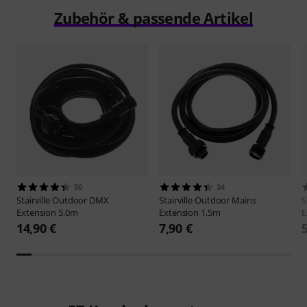
Zubehör & passende Artikel
50
34
Stairville
Outdoor DMX
Stairville
Outdoor Mains
S
Extension 5,0m
Extension 1,5m
E
14,90 €
7,90 €