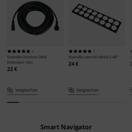
3
2
Stairville
Outdoor DMX
Stairville
Lens Kit xBrick 2 40°
S
Extension 10m
24 €
22 €
Vergleichen
Vergleichen
Smart Navigator