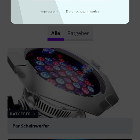
·
Impressum
Datenschutzhinweise
Schon gewusst?
Alle
Ratgeber
RATGEBER
Par Scheinwerfer