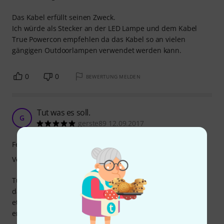
Das Kabel erfüllt seinen Zweck.
Ich würde als Stecker an der LED Lampe und dem Kabel
True Powercon empfehlen da das Kabel so an vielen
gängigen Outdoorlampen verwendet werden kann.
0
0
BEWERTUNG MELDEN
Tut was es soll.
G
gerste89 12.09.2017
Features
Verarbeitung
Tut was es soll. Auch bei Regen halten die Verbindungen
dank der Dichtungen stand. Leider sind manche Stecker
etwas verformt, was das zusammenstecken etwas
erschwert. Sonst bin ich sehr zufrieden mit den Kabeln.