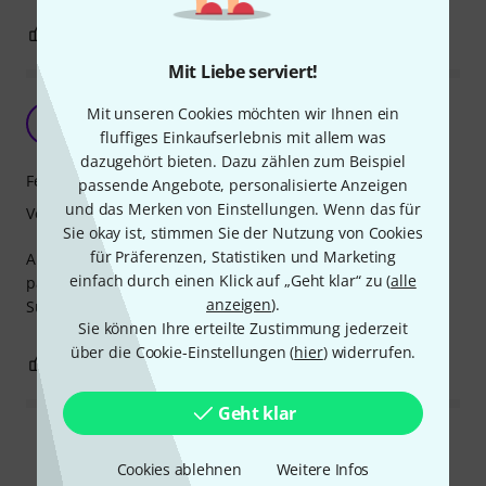
0
0
BEWERTUNG MELDEN
Mit Liebe serviert!
Top Qualität
Mit unseren Cookies möchten wir Ihnen ein
R
RoxyK 22.08.2024
fluffiges Einkaufserlebnis mit allem was
dazugehört bieten. Dazu zählen zum Beispiel
Features
passende Angebote, personalisierte Anzeigen
und das Merken von Einstellungen. Wenn das für
Verarbeitung
Sie okay ist, stimmen Sie der Nutzung von Cookies
für Präferenzen, Statistiken und Marketing
Abgesehen von der absolut gigantischen Telefonberatung
einfach durch einen Klick auf „Geht klar“ zu (
alle
passt das Produkt wie besprochen!
anzeigen
).
Super Qualität zum günstigen Preis!
Sie können Ihre erteilte Zustimmung jederzeit
über die Cookie-Einstellungen (
hier
) widerrufen.
0
0
BEWERTUNG MELDEN
Geht klar
Alle Bewertungen lesen
Cookies ablehnen
Weitere Infos