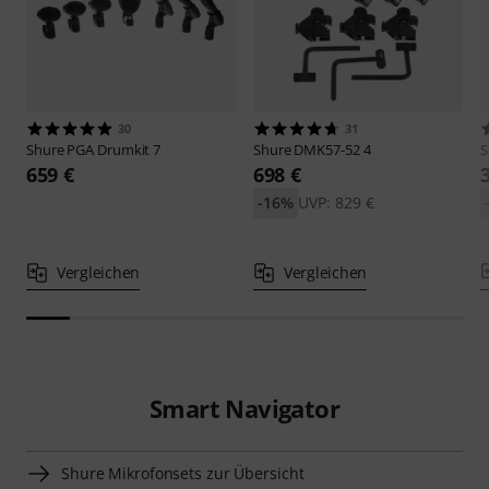
30
31
Shure
PGA Drumkit 7
Shure
DMK57-52 4
S
659 €
698 €
-16%
UVP: 829 €
Vergleichen
Vergleichen
Smart Navigator
Shure Mikrofonsets zur Übersicht