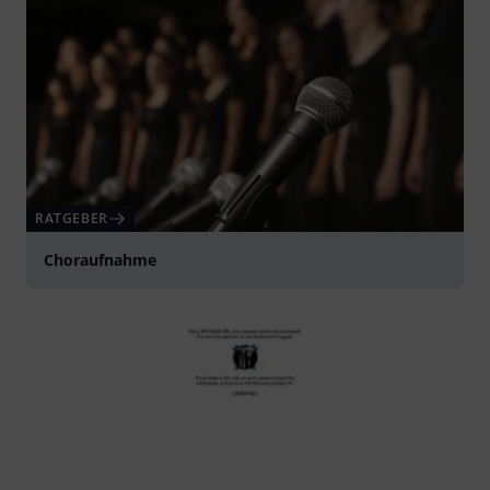
RATGEBER
Choraufnahme