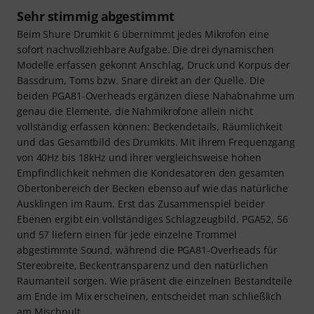
Sehr stimmig abgestimmt
Beim Shure Drumkit 6 übernimmt jedes Mikrofon eine
sofort nachvollziehbare Aufgabe. Die drei dynamischen
Modelle erfassen gekonnt Anschlag, Druck und Korpus der
Bassdrum, Toms bzw. Snare direkt an der Quelle. Die
beiden PGA81-Overheads ergänzen diese Nahabnahme um
genau die Elemente, die Nahmikrofone allein nicht
vollständig erfassen können: Beckendetails, Räumlichkeit
und das Gesamtbild des Drumkits. Mit ihrem Frequenzgang
von 40Hz bis 18kHz und ihrer vergleichsweise hohen
Empfindlichkeit nehmen die Kondesatoren den gesamten
Obertonbereich der Becken ebenso auf wie das natürliche
Ausklingen im Raum. Erst das Zusammenspiel beider
Ebenen ergibt ein vollständiges Schlagzeugbild. PGA52, 56
und 57 liefern einen für jede einzelne Trommel
abgestimmte Sound, während die PGA81-Overheads für
Stereobreite, Beckentransparenz und den natürlichen
Raumanteil sorgen. Wie präsent die einzelnen Bestandteile
am Ende im Mix erscheinen, entscheidet man schließlich
am Mischpult.