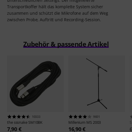
unterschiedlichen Settings. Der mitgelieferte
Transportkoffer hält das komplette System sicher
zusammen und schützt die Mikrofone auf dem Weg
zwischen Probe, Auftritt und Recording-Session.
Zubehör & passende Artikel
10333
9601
the sssnake
SM10BK
Millenium
MS 2003
S
7,90 €
16,90 €