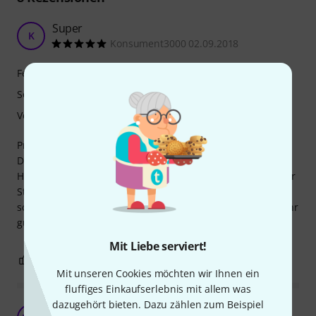
Super
K
Konsument3000 02.09.2018
Features
Sound
Verarbeitung
Preis-Leistung = Top.
Die Mikros sind für Liveauftritte sehr gut (zum Teil
Halterungen und ein Case enthalten). Und Klingen auch für
Studiorecordings brauchbar. Sogar Kabel sind dabei. Der
schwarze, unauffällige Look gefällt mir persönlich auch sehr
gut. Würde ich wieder kaufen!
Mit Liebe serviert!
1
0
BEWERTUNG MELDEN
Mit unseren Cookies möchten wir Ihnen ein
fluffiges Einkaufserlebnis mit allem was
dazugehört bieten. Dazu zählen zum Beispiel
Super Set