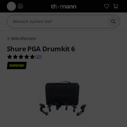
Suche 
Mikrofonsets
Shure PGA Drumkit 6
4.9 von 5 Sternen aus 20 Kundenbewertungen
(
20
)