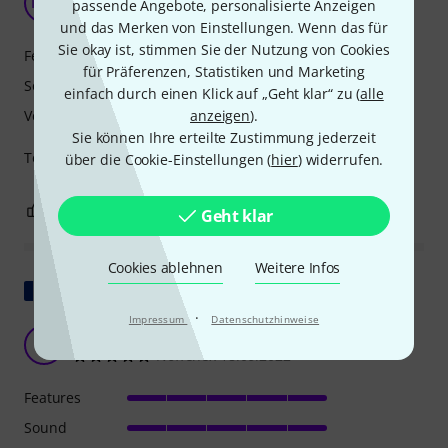
MM
passende Angebote, personalisierte Anzeigen
Markus Müller 01.12.2025
und das Merken von Einstellungen. Wenn das für
Sie okay ist, stimmen Sie der Nutzung von Cookies
Features
für Präferenzen, Statistiken und Marketing
Sound
einfach durch einen Klick auf „Geht klar“ zu (
alle
Verarbeitung
anzeigen
).
Sie können Ihre erteilte Zustimmung jederzeit
Top Mikrofone zur Abnahme von Drumsets.
über die Cookie-Einstellungen (
hier
) widerrufen.
0
0
BEWERTUNG MELDEN
Geht klar
Cookies ablehnen
Weitere Infos
Original zeigen
·
Impressum
Datenschutzhinweise
Mikrofon für Schlagzeug
N
Noffenex 18.09.2022
Features
Sound