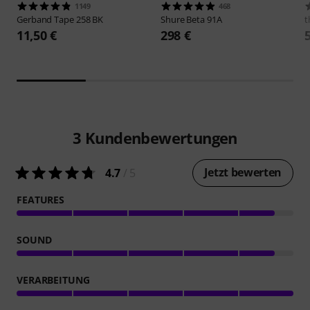
1149
468
Gerband
Tape 258 BK
Shure
Beta 91A
t
11,50 €
298 €
3
Kundenbewertungen
Jetzt bewerten
4.7
/ 5
FEATURES
SOUND
VERARBEITUNG