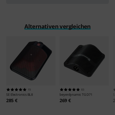
Alternativen vergleichen
15
83
SE Electronics
BL8
beyerdynamic
TG D71
S
285 €
269 €