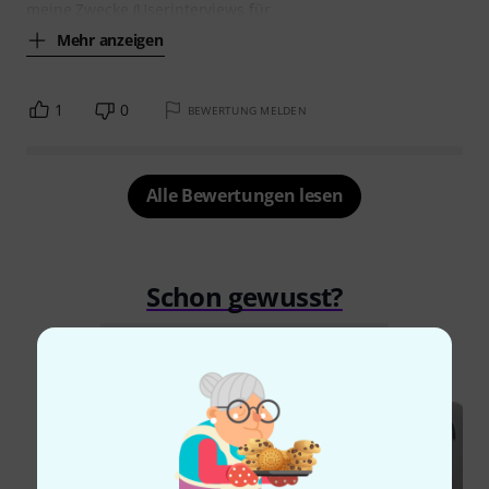
meine Zwecke (Userinterviews für
Mehr anzeigen
1
0
BEWERTUNG MELDEN
Alle Bewertungen lesen
Schon gewusst?
Alle
Ratgeber
Testberichte