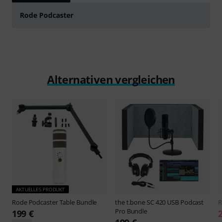
Rode Podcaster
Alternativen vergleichen
AKTUELLES PRODUKT
Rode
Podcaster Table Bundle
the t.bone
SC 420 USB Podcast
Pro Bundle
199 €