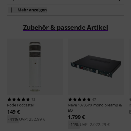
Mehr anzeigen
Zubehör & passende Artikel
72
67
Rode
Podcaster
Neve
1073SPX mono preamp &
R
EQ
149 €
1.799 €
-41%
UVP: 252,99 €
-11%
UVP: 2.022,29 €