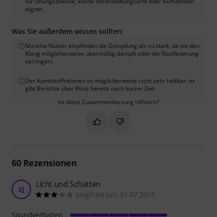
für Übungszwecke, kleine Veranstaltungsorte oder Aufnahmen
eignet.
Was Sie außerdem wissen sollten:
Manche Nutzer empfinden die Dämpfung als zu stark, da sie den
Klang möglicherweise übermäßig dämpft oder die Rückfederung
verringert.
Der Kunststoffrahmen ist möglicherweise nicht sehr haltbar; es
gibt Berichte über Risse bereits nach kurzer Zeit.
Ist diese Zusammenfassung hilfreich?
Markieren Sie diese Zusammenfassung
Markieren Sie diese Zusammen
60
Rezensionen
Licht und Schatten
SJ
Siegfried jun. 01.07.2019
Soundverhalten