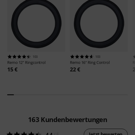
103
103
Remo
12" Ringcontrol
Remo
16" Ring Control
15 €
22 €
163
Kundenbewertungen
Jetzt bewerten
4.4
/ 5