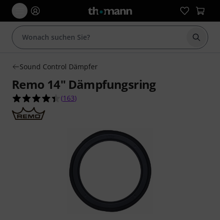
Suche 
Sound Control Dämpfer
Remo 14" Dämpfungsring
4.4 von 5 Sternen aus 163 Kundenbewertungen
(
163
)