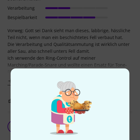
Verarbeitung
Bespielbarkeit
Vorweg: Gott sei Dank sieht man dieses, labbrige, hässliche
Teil nicht, wenn man ein beschichtetes Fell verbaut hat.
Die Verarbeitung und Qualitätsanmutung ist wirklich unter
aller Sau, also schnell unters Fell damit.
Ich verwende den Ring-Control auf meiner
Marching/Parade-Snare und wollte einen Ersatz für Tone-
Rings oder Moongel. Dafür eignet sich der Ring
Mehr anzeigen
1
0
BEWERTUNG MELDEN
Das beste für Marschmusik
S
STMK 03.09.2018