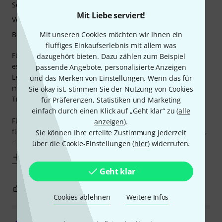
Soundverhalten
Mit Liebe serviert!
Verarbeitung
Mit unseren Cookies möchten wir Ihnen ein
Bespielbarkeit
fluffiges Einkaufserlebnis mit allem was
Für Marschmusik (bzw. Musik in Bewegung) das beste was
dazugehört bieten. Dazu zählen zum Beispiel
es gibt!
passende Angebote, personalisierte Anzeigen
Leider nicht gut geeignet für Lefima Paradetrommeln, da
und das Merken von Einstellungen. Wenn das für
man ohne Bearbeitung mit Messer das Teil nie auf die
Sie okay ist, stimmen Sie der Nutzung von Cookies
Trommel bekommt!
für Präferenzen, Statistiken und Marketing
einfach durch einen Klick auf „Geht klar“ zu (
alle
Für mich ist der Remo 14" Ring Control trotz des Mangels
anzeigen
).
für die bereits 28 Jahre alte Trommel das beste was es gibt,
Sie können Ihre erteilte Zustimmung jederzeit
da mann extrem leiste spielen kann und die
über die Cookie-Einstellungen (
hier
) widerrufen.
Mehr anzeigen
Geht klar
0
0
BEWERTUNG MELDEN
Cookies ablehnen
Weitere Infos
·