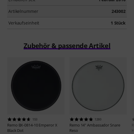
Artikelnummer
243002
Verkaufseinheit
1 Stück
Zubehör & passende Artikel
153
1280
Remo
BX-0814-10 Emperor X
Remo
14" Ambassador Snare
Black Dot
Reso
H