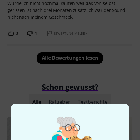
Würde ich nicht nochmal kaufen weil das von selbst
gerissen ist nach drei Monaten zusätzlich war der Sound
nicht nach meinem Geschmack.
0
4
BEWERTUNG MELDEN
Alle Bewertungen lesen
Schon gewusst?
Alle
Ratgeber
Testberichte