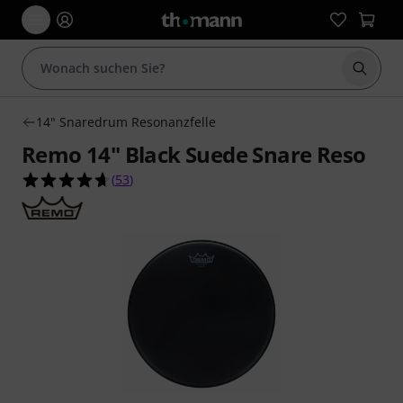
Suche 
14" Snaredrum Resonanzfelle
Remo 14" Black Suede Snare Reso
4.6 von 5 Sternen aus 53 Kundenbewertungen
(
53
)