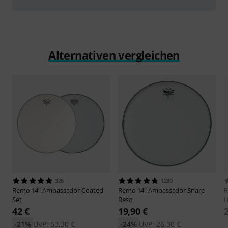
Alternativen vergleichen
326
1280
Remo
14" Ambassador Coated
Remo
14" Ambassador Snare
Set
Reso
H
42 €
19,90 €
-21%
UVP: 53,30 €
-24%
UVP: 26,30 €