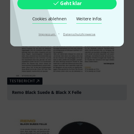
Geht klar
Cookies ablehnen
Weitere Infos
·
Impressum
Datenschutzhinweise
TESTBERICHT
Remo Black Suede & Black X Felle