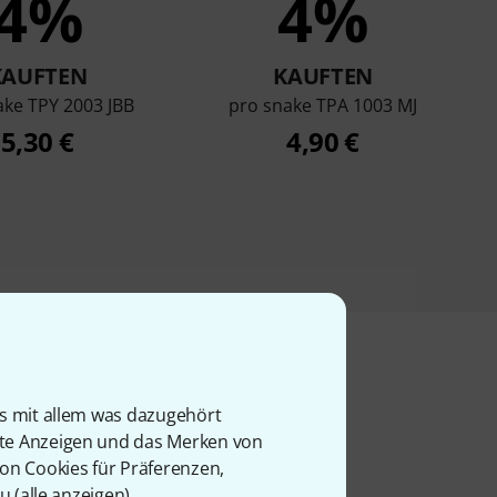
4%
4%
KAUFTEN
KAUFTEN
ake TPY 2003 JBB
pro snake TPA 1003 MJ
5,30 €
4,90 €
is mit allem was dazugehört
l
rte Anzeigen und das Merken von
von Cookies für Präferenzen,
u (
alle anzeigen
).