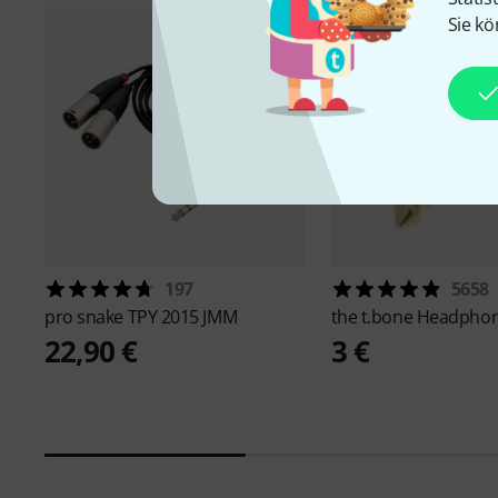
Sie kö
197
5658
pro snake
TPY 2015 JMM
the t.bone
Headphon
22,90 €
3 €