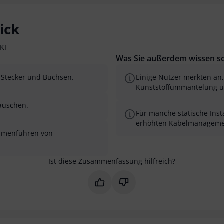
ick
KI
Was Sie außerdem wissen so
e Stecker und Buchsen.
Einige Nutzer merkten an,
Kunststoffummantelung un
auschen.
Für manche statische Inst
erhöhten Kabelmanageme
ammenführen von
Ist diese Zusammenfassung hilfreich?
Markieren Sie diese Zusammenfas
Markieren Sie diese Zusam