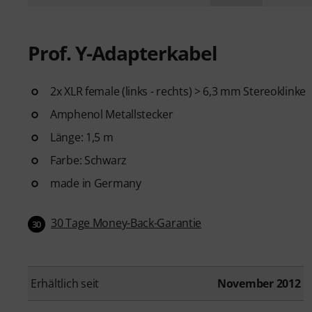
Prof. Y-Adapterkabel
2x XLR female (links - rechts) > 6,3 mm Stereoklinke
Amphenol Metallstecker
Länge: 1,5 m
Farbe: Schwarz
made in Germany
30 Tage Money-Back-Garantie
30
Erhältlich seit
November 2012