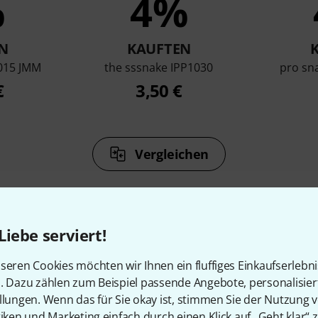
%
4%
N
KAUFTEN
015 JMM
the sssnake IPP1030
pro sn
€
3,50 €
Vergleichen
Liebe serviert!
seren Cookies möchten wir Ihnen ein fluffiges Einkaufserlebn
Zubehör & passende Artike
n. Dazu zählen zum Beispiel passende Angebote, personalisie
llungen. Wenn das für Sie okay ist, stimmen Sie der Nutzung 
tiken und Marketing einfach durch einen Klick auf „Geht klar“ z