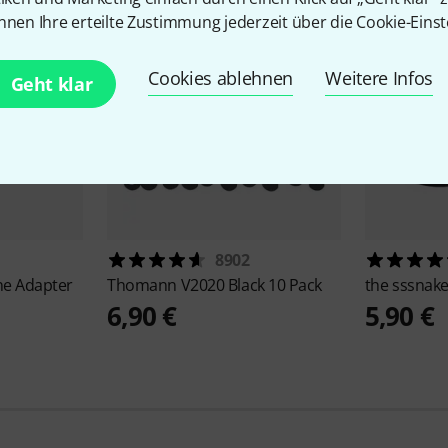
nnen Ihre erteilte Zustimmung jederzeit über die Cookie-Einst
Cookies ablehnen
Weitere Infos
Geht klar
8902
e Adapter
Thomann
V2020 Black 10 Pack
the sssnak
6,90 €
5,90 €