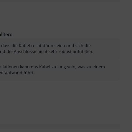
llten:
 dass die Kabel recht dünn seien und sich die
d die Anschlüsse nicht sehr robust anfühlten.
allationen kann das Kabel zu lang sein, was zu einem
ntaufwand führt.
sung als hilfreich
menfassung als nicht hilfreich