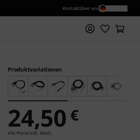
Kontakt
Über uns
DE / €
e mit Suchwort {searchTerm} starten
Produktvariationen
24,50
€
Alle Preise inkl. MwSt.