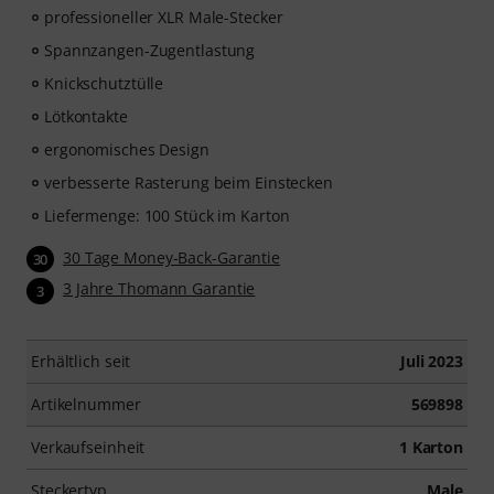
professioneller XLR Male-Stecker
Spannzangen-Zugentlastung
Knickschutztülle
Lötkontakte
ergonomisches Design
verbesserte Rasterung beim Einstecken
Liefermenge: 100 Stück im Karton
30 Tage Money-Back-Garantie
30
3 Jahre Thomann Garantie
3
Erhältlich seit
Juli 2023
Artikelnummer
569898
Verkaufseinheit
1 Karton
Steckertyp
Male