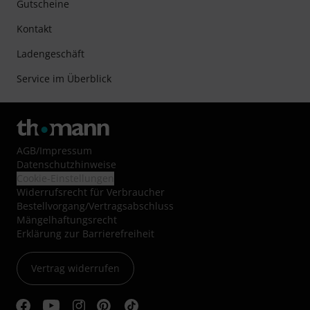
Gutscheine
Kontakt
Ladengeschäft
Service im Überblick
AGB
/
Impressum
Datenschutzhinweise
Cookie-Einstellungen
Widerrufsrecht für Verbraucher
Bestellvorgang/Vertragsabschluss
Mängelhaftungsrecht
Erklärung zur Barrierefreiheit
Vertrag widerrufen