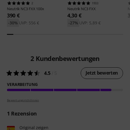
2
1933
Neutrik
NC3 FXX 100x
Neutrik
NC3 FXX
N
390 €
4,30 €
-30%
UVP: 556 €
-27%
UVP: 5,89 €
2
Kundenbewertungen
Jetzt bewerten
4.5
/ 5
VERARBEITUNG
Bewertungsrichtlinien
1
Rezension
Original zeigen