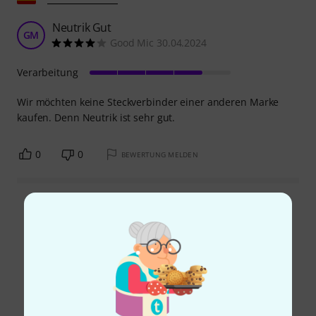
Neutrik Gut
GM
Good Mic 30.04.2024
Verarbeitung
Wir möchten keine Steckverbinder einer anderen Marke
kaufen. Denn Neutrik ist sehr gut.
0
0
BEWERTUNG MELDEN
Alle Bewertungen lesen
Schon gewusst?
Alle
Ratgeber