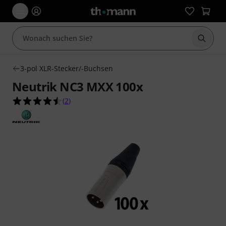
Suche 
3-pol XLR-Stecker/-Buchsen
Neutrik NC3 MXX 100x
4.5 von 5 Sternen aus 2 Kundenbewertungen
(
2
)