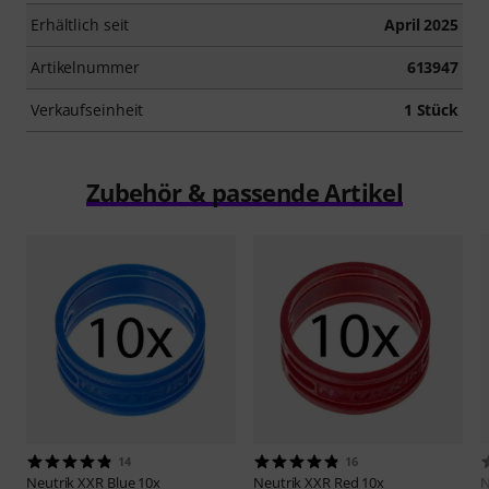
Erhältlich seit
April 2025
Artikelnummer
613947
Verkaufseinheit
1 Stück
Zubehör & passende Artikel
14
16
Neutrik
XXR Blue 10x
Neutrik
XXR Red 10x
N