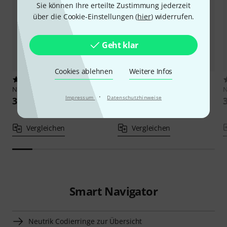
Sie können Ihre erteilte Zustimmung jederzeit
über die Cookie-Einstellungen (
hier
) widerrufen.
Geht klar
Cookies ablehnen
Weitere Infos
16
14
Neutrik
XXR Red 10x
Neutrik
XXR Blue 10x
N
·
Impressum
Datenschutzhinweise
3,80 €
3,80 €
Vergleichen
Vergleichen
Smart Navigator
Neutrik Codierringe zur Übersicht