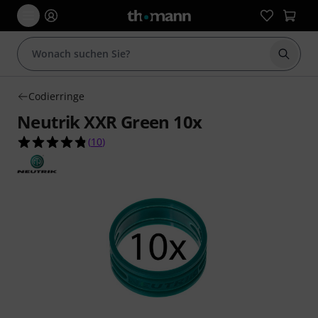
Suche 
Codierringe
Neutrik XXR Green 10x
4.8 von 5 Sternen aus 10 Kundenbewertungen
(
10
)