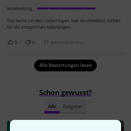
Verarbeitung
Top Sache mit den codierringen, hab verschiedene Farben
für die entsprechen kabellängen.
0
0
BEWERTUNG MELDEN
Alle Bewertungen lesen
Schon gewusst?
Alle
Ratgeber