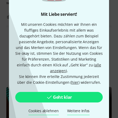
weniger.
Mit Liebe serviert!
2
0
BEWERTUNG MELDEN
Mit unseren Cookies möchten wir Ihnen ein
fluffiges Einkaufserlebnis mit allem was
dazugehört bieten. Dazu zählen zum Beispiel
Alle Bewertungen lesen
passende Angebote, personalisierte Anzeigen
und das Merken von Einstellungen. Wenn das für
Sie okay ist, stimmen Sie der Nutzung von Cookies
für Präferenzen, Statistiken und Marketing
Schon gewusst?
einfach durch einen Klick auf „Geht klar“ zu (
alle
anzeigen
).
Alle
Ratgeber
Downloads
Sie können Ihre erteilte Zustimmung jederzeit
über die Cookie-Einstellungen (
hier
) widerrufen.
Geht klar
Cookies ablehnen
Weitere Infos