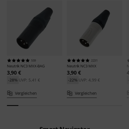
559
2231
Neutrik
NC3 MXX-BAG
Neutrik
NC3 MXX
N
3,90 €
3,90 €
-28%
UVP: 5,41 €
-22%
UVP: 4,99 €
Vergleichen
Vergleichen