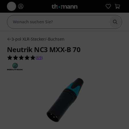
Suche 
3-pol XLR-Stecker/-Buchsen
Neutrik NC3 MXX-B 70
5.0 von 5 Sternen aus 69 Kundenbewertungen
(
69
)