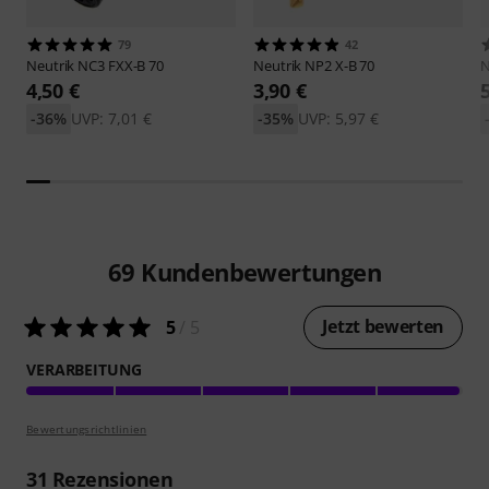
79
42
Neutrik
NC3 FXX-B 70
Neutrik
NP2 X-B 70
N
4,50 €
3,90 €
-36%
UVP: 7,01 €
-35%
UVP: 5,97 €
69
Kundenbewertungen
Jetzt bewerten
5
/ 5
VERARBEITUNG
Bewertungsrichtlinien
31
Rezensionen