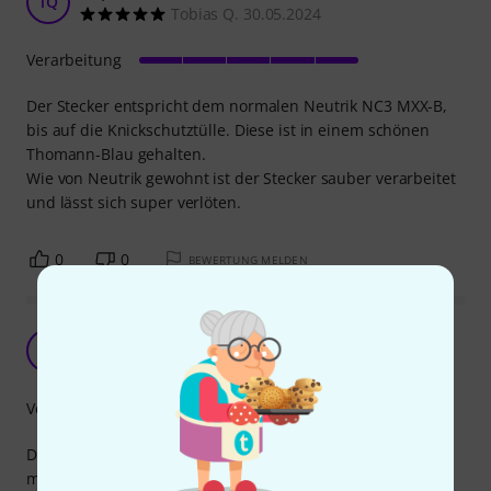
TQ
Tobias Q. 30.05.2024
Verarbeitung
Der Stecker entspricht dem normalen Neutrik NC3 MXX-B,
bis auf die Knickschutztülle. Diese ist in einem schönen
Thomann-Blau gehalten.
Wie von Neutrik gewohnt ist der Stecker sauber verarbeitet
und lässt sich super verlöten.
0
0
BEWERTUNG MELDEN
Neutrik MXX-B Thomann Edition
T
Thoringer 16.05.2024
Verarbeitung
Die gleiche top Qualität wie die Standard MXX Stecker, nur
mit schöner Thomann-Blau Tülle und sogar ein par Cent