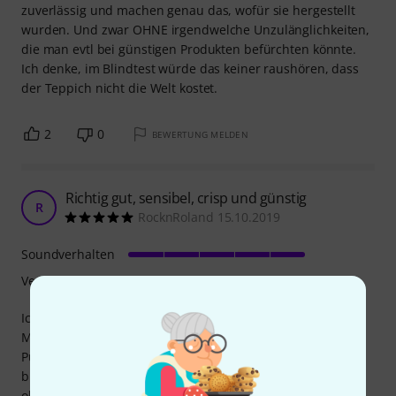
zuverlässig und machen genau das, wofür sie hergestellt
wurden. Und zwar OHNE irgendwelche Unzulänglichkeiten,
die man evtl bei günstigen Produkten befürchten könnte.
Ich denke, im Blindtest würde das keiner raushören, dass
der Teppich nicht die Welt kostet.
2
0
BEWERTUNG MELDEN
Richtig gut, sensibel, crisp und günstig
R
RocknRoland 15.10.2019
Soundverhalten
Verarbeitung
Ich hatte einige Teppiche zum Testen bestellt. Der
Millenium ist genausogut gearbeitet wie z. B. der
Puresound für 28 Euro. Er ist gerade, liegt perfekt auf und
bietet alles, was ich von einem Teppich erwarte. Sensibel,
ohne auf jedes Fremdgeräusch mit Rascheln zu reagieren,