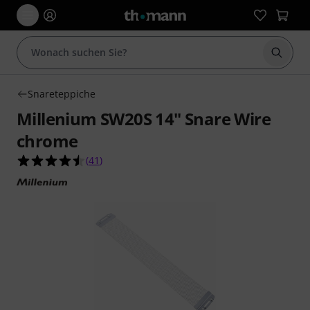
Suche 
Snareteppiche
Millenium SW20S 14" Snare Wire
chrome
4.5 von 5 Sternen aus 41 Kundenbewertungen
(
41
)