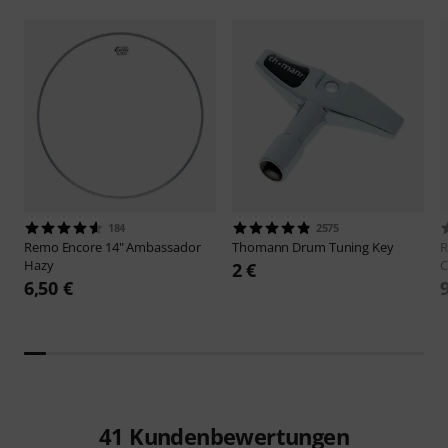
184
2575
Remo
Encore 14" Ambassador
Thomann
Drum Tuning Key
Hazy
C
2 €
6,50 €
41
Kundenbewertungen