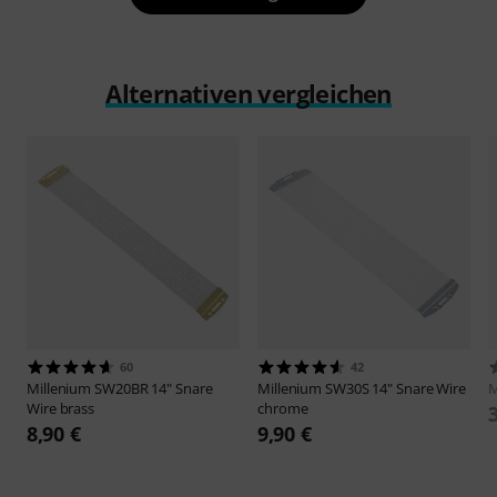
Alternativen vergleichen
60
42
Millenium
SW20BR 14" Snare
Millenium
SW30S 14" Snare Wire
M
Wire brass
chrome
8,90 €
9,90 €