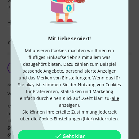
trotzdem ordentlich laut. Wer mehr bezahlt ist selber
schuld. Der Tama sensitiv war mir zu
Mehr anzeigen
Mit Liebe serviert!
3
0
BEWERTUNG MELDEN
Mit unseren Cookies möchten wir Ihnen ein
fluffiges Einkaufserlebnis mit allem was
dazugehört bieten. Dazu zählen zum Beispiel
Solider Snareteppich
AF
passende Angebote, personalisierte Anzeigen
Annoying Flo 18.05.2021
und das Merken von Einstellungen. Wenn das für
Soundverhalten
Sie okay ist, stimmen Sie der Nutzung von Cookies
für Präferenzen, Statistiken und Marketing
Verarbeitung
einfach durch einen Klick auf „Geht klar“ zu (
alle
anzeigen
).
Mit diesem Snareteppich bekommt man zwar nicht das
Sie können Ihre erteilte Zustimmung jederzeit
hochwertigste Produkt (besonders die Plastikstreifen zum
über die Cookie-Einstellungen (
hier
) widerrufen.
Einklemmen des Teppichs sind etwas dick und lang
geraten), trotzdem kann man aus seiner Snare einen recht
guten Sound herauskitzeln, wenn man ihn anlegt. Für den
Geht klar