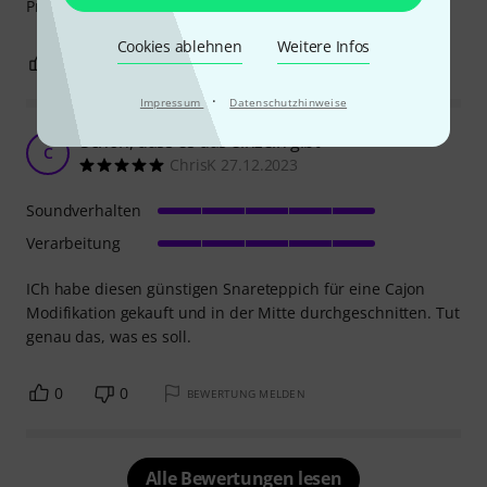
Preis absolut topp!
Cookies ablehnen
Weitere Infos
2
0
BEWERTUNG MELDEN
·
Impressum
Datenschutzhinweise
Schön, dass es das einzeln gibt
C
ChrisK 27.12.2023
Soundverhalten
Verarbeitung
ICh habe diesen günstigen Snareteppich für eine Cajon
Modifikation gekauft und in der Mitte durchgeschnitten. Tut
genau das, was es soll.
0
0
BEWERTUNG MELDEN
Alle Bewertungen lesen