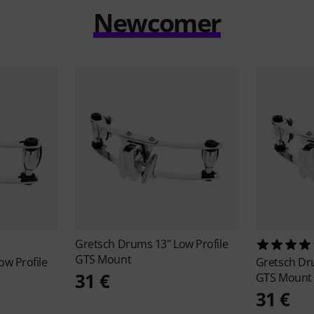
Newcomer
Gretsch Drums
13" Low Profile
GTS Mount
ow Profile
Gretsch D
31 €
GTS Mount
31 €