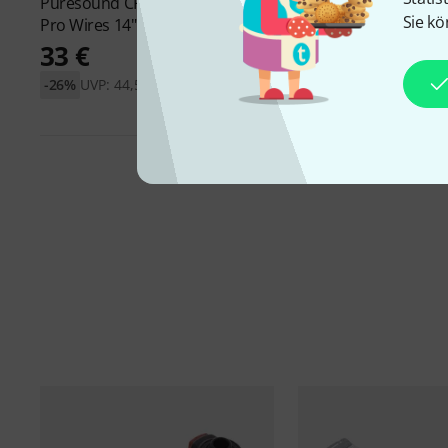
Puresound
CPS1420 Custom
Sie kö
Pro Wires 14"
33 €
Danma
-26%
UVP: 44,50 €