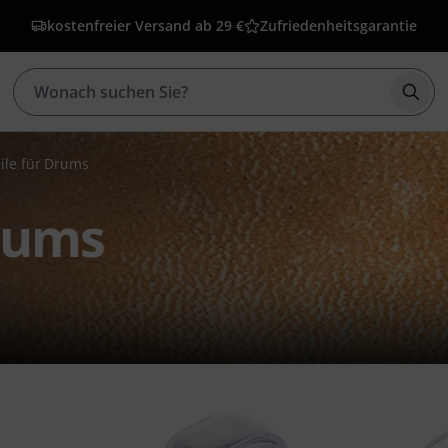
kostenfreier Versand ab 29 €
Zufriedenheitsgarantie
Such
eile für Drums
Drums