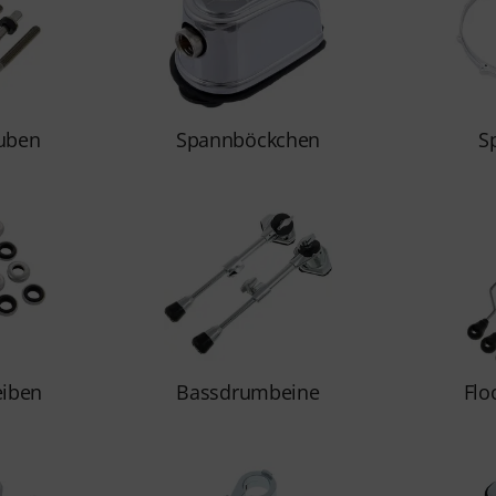
uben
Spannböckchen
S
eiben
Bassdrumbeine
Flo