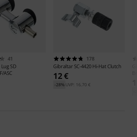
41
178
 Lug SD
Gibraltar
SC-4420 Hi-Hat Clutch
Gi
F/ASC
Br
12 €
1
-28%
UVP: 16,70 €
-