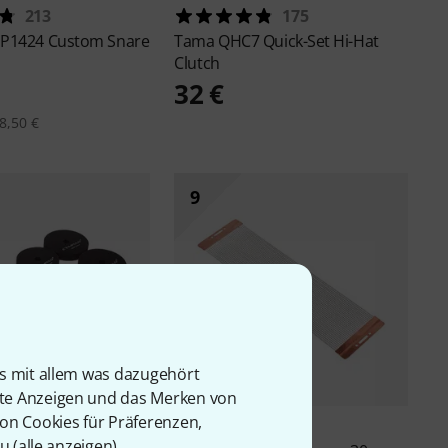
213
175
d
P1424 Custom Snare
Tama
QHC7 Quick-Set Hi-Hat
Clutch
32 €
8,50 €
9
is mit allem was dazugehört
rte Anzeigen und das Merken von
von Cookies für Präferenzen,
232
220
u (
alle anzeigen
).