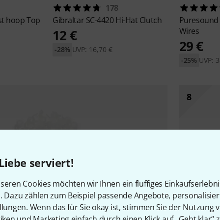
178
st hoop Top
Gibraltar
SC-4420 Hi-Hat Clutch
Puresoun
Wires
12 €
29 €
-28%
UVP: 16,70 €
-25%
UVP: 3
8
Liebe serviert!
seren Cookies möchten wir Ihnen ein fluffiges Einkaufserlebn
n. Dazu zählen zum Beispiel passende Angebote, personalisie
llungen. Wenn das für Sie okay ist, stimmen Sie der Nutzung 
tiken und Marketing einfach durch einen Klick auf „Geht klar“ z