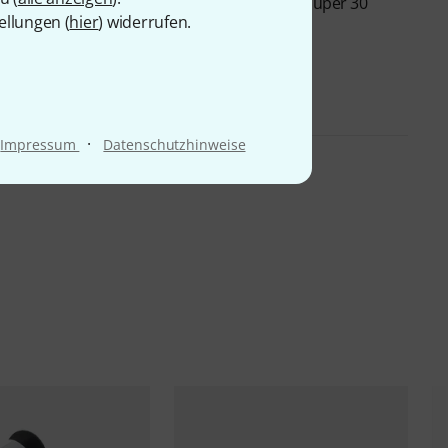
derator Box Set
Puresound
S1430 Super 30
ellungen (
hier
) widerrufen.
Wires 14/30
39 €
-24%
UVP: 51 €
·
Impressum
Datenschutzhinweise