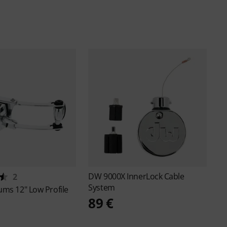
DW
9000X InnerLock Cable
2
System
rums
12" Low Profile
89 €