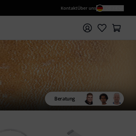
Kontakt
Über uns
DE / €
e mit Suchwort {searchTerm} starten
Beratung