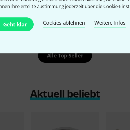
Cympad
Mo
nnen Ihre erteilte Zustimmung jederzeit über die Cookie-Einst
1000 Stück verkauft
36 €
r
Tension Rod Washers 100 pcs WH
Cookies ablehnen
Weitere Infos
16 €
Geht klar
Alle Top-Seller
Aktuell beliebt