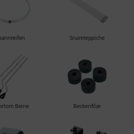
pannreifen
Snareteppiche
ortom Beine
Beckenfilze