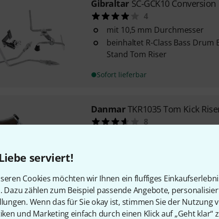
Gibraltar
SC-GCK10 Conversion 
4
mit 10,5 mm Durchmesser
beinhaltet R-Class Bass Drum 
Stand Tom Riser
Sofort lieferbar
Danmar
TKR1035 Tom Kick Rise
8
mit dem Riser kann ein herkö
eine liegend spielbare Bass D
Liebe serviert!
werden
für Kesselgrössen von 14" bis
seren Cookies möchten wir Ihnen ein fluffiges Einkaufserlebn
geeignet
n. Dazu zählen zum Beispiel passende Angebote, personalisie
einstellbar bis 18" Tiefe
llungen. Wenn das für Sie okay ist, stimmen Sie der Nutzung 
Sofort lieferbar
tiken und Marketing einfach durch einen Klick auf „Geht klar“ z