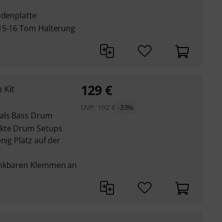
odenplatte
 15-16 Tom Halterung
129
€
 Kit
UVP:
192
€
-33%
 als Bass Drum
akte Drum Setups
nig Platz auf der
enkbaren Klemmen an