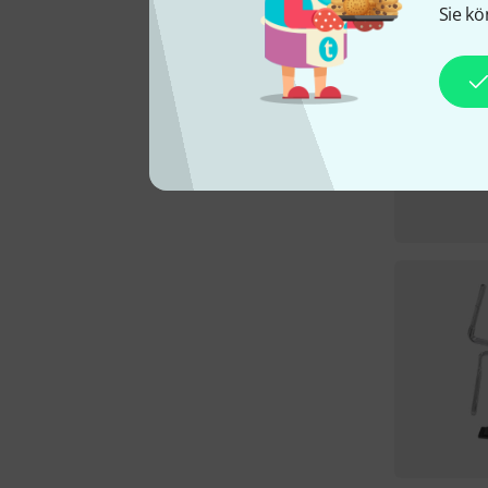
Sie kö