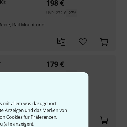
198
€
Kit
UVP:
272
€
-27%
Beine, Rail Mount und
179
€
r
UVP:
219
€
-18%
mmliches Tom Tom in
rum umfunktioniert
 18" Tom Toms
is mit allem was dazugehört
rte Anzeigen und das Merken von
von Cookies für Präferenzen,
u (
alle anzeigen
).