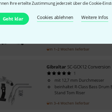
nnen Ihre erteilte Zustimmung jederzeit über die Cookie-Einst
DW
DW9909 Bass Drum Lifter
Cookies ablehnen
Weitere Infos
Geht klar
18
zum Transport wird der Lifter 
zusammengeklappt
In 1–2 Wochen lieferbar
Gibraltar
SC-GCK12 Conversion 
1
mit 12,7 mm Durchmesser
beinhaltet R-Class Bass Drum 
Stand Tom Riser
In 3–4 Wochen lieferbar