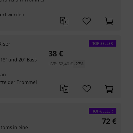
ert werden
iser
TOP-SELLER
38
€
 18" und 20" Bass
UVP:
52,40
€
-27%
 an
Mitte der Trommel
TOP-SELLER
72
€
toms in eine