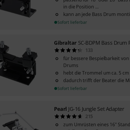
in die Position ...
kann an jede Bass Drum monti
Sofort lieferbar
Gibraltar
SC-BDPM Bass Drum R
133
für bessere Bespielbarkeit von
Drums
hebt die Trommel um ca. 5 cm
dadurch trifft der Beater die 
Sofort lieferbar
Pearl
JG-16 Jungle Set Adapter
215
zum Umrüsten eines 16" Stand