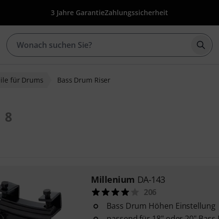
3 Jahre Garantie
Zahlungssicherheit
Such
eile für Drums
Bass Drum Riser
8
Millenium
DA-143
206
Bass Drum Höhen Einstellung
passend für 18" oder 20" Ba