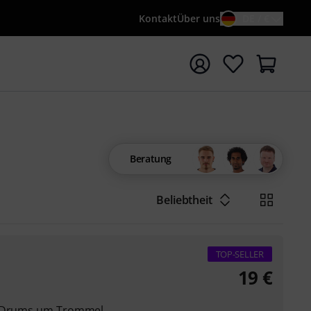
Kontakt
Über uns
DE / €
e mit Suchwort {searchTerm} starten
Beratung
Beliebtheit
TOP-SELLER
19
€
ss Drums um Trommel