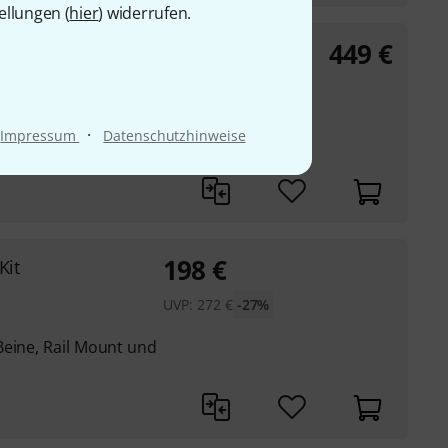
ellungen (
hier
) widerrufen.
449
€
einfach
·
Impressum
Datenschutzhinweise
198
€
Kit
UVP:
272
€
-27%
Beine, Rail Mount und