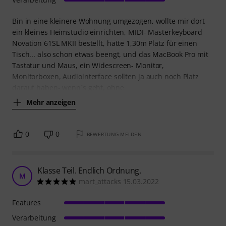
Bin in eine kleinere Wohnung umgezogen, wollte mir dort
ein kleines Heimstudio einrichten, MIDI- Masterkeyboard
Novation 61SL MKII bestellt, hatte 1,30m Platz für einen
Tisch... also schon etwas beengt, und das MacBook Pro mit
Tastatur und Maus, ein Widescreen- Monitor,
Monitorboxen, Audiointerface sollten ja auch noch Platz
darauf haben- wenn´s geht, ohne
Mehr anzeigen
0
0
BEWERTUNG MELDEN
Klasse Teil. Endlich Ordnung.
M
mart_attacks 15.03.2022
Features
Verarbeitung