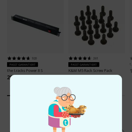
920
261
t
PASST GARANTIERT
PASST GARANTIERT
the t.racks
Power 8 S
K&M
M5 Rack Screw Pack
29 €
4,10 €
189
Kundenbewertungen