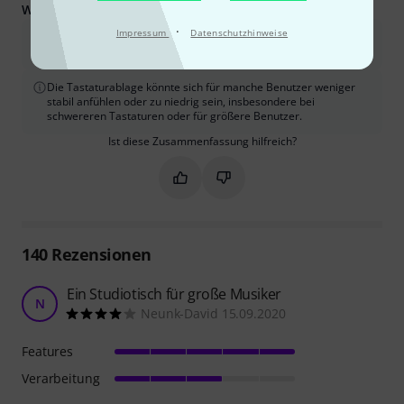
Was Sie außerdem wissen sollten:
·
Impressum
Datenschutzhinweise
Die oberste Ablage für Monitore kann für manche Benutzer zu
hoch sein, was die Ergonomie beeinträchtigt.
Die Tastaturablage könnte sich für manche Benutzer weniger
stabil anfühlen oder zu niedrig sein, insbesondere bei
schwereren Tastaturen oder für größere Benutzer.
Ist diese Zusammenfassung hilfreich?
Markieren Sie diese Zusammenfassung
Markieren Sie diese Zusammen
140
Rezensionen
Ein Studiotisch für große Musiker
N
Neunk-David 15.09.2020
Features
Verarbeitung