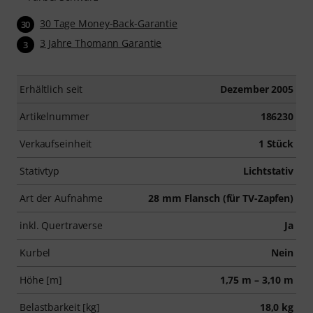
30 Tage Money-Back-Garantie
30
3 Jahre Thomann Garantie
3
Erhältlich seit
Dezember 2005
Artikelnummer
186230
Verkaufseinheit
1 Stück
Stativtyp
Lichtstativ
Art der Aufnahme
28 mm Flansch (für TV-Zapfen)
inkl. Quertraverse
Ja
Kurbel
Nein
Höhe [m]
1,75 m – 3,10 m
Belastbarkeit [kg]
18,0 kg