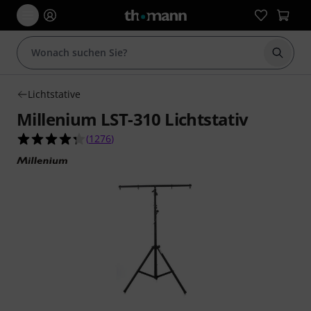
Suche 
Lichtstative
Millenium LST-310 Lichtstativ
4.3 von 5 Sternen aus 1276 Kundenbewertunge
(
1276
)