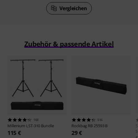
Vergleichen
Zubehör & passende Artikel
168
516
Millenium
LST-310 Bundle
Rockbag
RB 25593 B
S
S
115 €
29 €