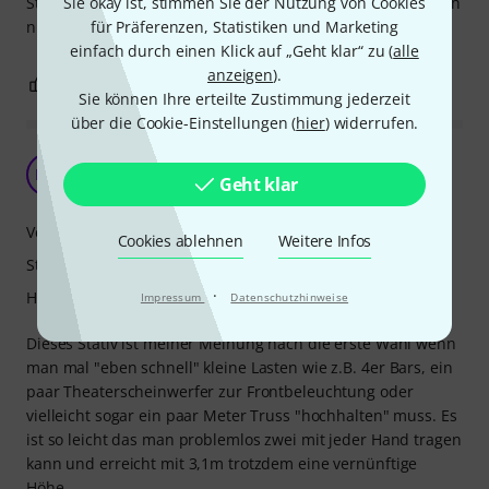
Sie okay ist, stimmen Sie der Nutzung von Cookies
Stunden alles auf den Sicherungsstiften liegt. Das ist jedoch
für Präferenzen, Statistiken und Marketing
nicht der Fall.
einfach durch einen Klick auf „Geht klar“ zu (
alle
anzeigen
).
1
0
BEWERTUNG MELDEN
Sie können Ihre erteilte Zustimmung jederzeit
über die Cookie-Einstellungen (
hier
) widerrufen.
Gutes Stativ für den schmalen Geldbeutel
MQ
Geht klar
Michael Q. 04.11.2009
Verarbeitung
Cookies ablehnen
Weitere Infos
Stabilität
·
Handling
Impressum
Datenschutzhinweise
Dieses Stativ ist meiner Meinung nach die erste Wahl wenn
man mal "eben schnell" kleine Lasten wie z.B. 4er Bars, ein
paar Theaterscheinwerfer zur Frontbeleuchtung oder
vielleicht sogar ein paar Meter Truss "hochhalten" muss. Es
ist so leicht das man problemlos zwei mit jeder Hand tragen
kann und erreicht mit 3,1m trotzdem eine vernünftige
Höhe.