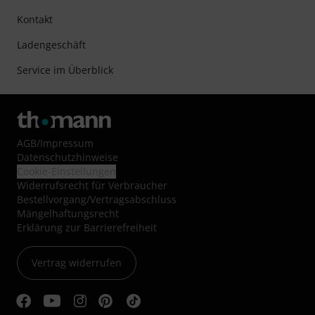
Kontakt
Ladengeschäft
Service im Überblick
AGB
/
Impressum
Datenschutzhinweise
Cookie-Einstellungen
Widerrufsrecht für Verbraucher
Bestellvorgang/Vertragsabschluss
Mängelhaftungsrecht
Erklärung zur Barrierefreiheit
Vertrag widerrufen