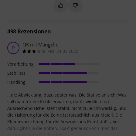
Markieren Sie diese Zusammenfassung
Markieren Sie diese Zusammen
498
Rezensionen
OK mit Mängeln....
P
Pesi 24.03.2022
Verarbeitung
Stabilität
Handling
...die Abwicklung, dazu später was. Die Stative an sich: Was
soll man für die Kohle erwarten, dafür wirklich top.
Ausreichend Höhe, steht stabil, nicht zu leicht/wacklig, und
die Halterung für die Beine ist tatsächlich aus Metall. Die
Klemmvorrichtung für die Auszüge aus Kunststoff, aber
dafür gibt's ja die Bolzen. Exakt genauso kann man das
auch woanders für deutlich