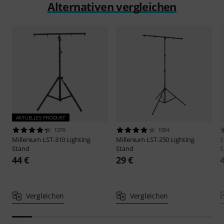
Alternativen vergleichen
AKTUELLES PRODUKT
1276
1554
Millenium
LST-310 Lighting
Millenium
LST-250 Lighting
S
Stand
Stand
S
44 €
29 €
Vergleichen
Vergleichen