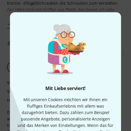
Kontra: -(Flügel)Schrauben die Schrauben zum verstellen
der Höhe sind mit Griffen aus Platik, bei denen ich sehr
schnell bemerkte das ich nicht zu fest
Mehr anzeigen
3
1
BEWERTUNG MELDEN
Tolles Teil!
S
SteffS 05.04.2022
Verarbeitung
Mit Liebe serviert!
Stabilität
Mit unseren Cookies möchten wir Ihnen ein
Handling
fluffiges Einkaufserlebnis mit allem was
dazugehört bieten. Dazu zählen zum Beispiel
Das stativ wurde schnell geliefert und tut was es soll. Ich
passende Angebote, personalisierte Anzeigen
war vor allem Überrascht wie gut die Verschraubungen
und das Merken von Einstellungen. Wenn das für
halten. Ich hatte damit gerechnet das nach ein paar