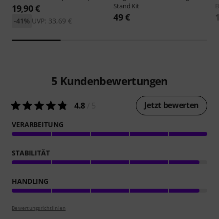
Stand Kit
B
19,90 €
49 €
-41%
UVP: 33,69 €
5
Kundenbewertungen
Jetzt bewerten
4.8
/ 5
VERARBEITUNG
STABILITÄT
HANDLING
Bewertungsrichtlinien