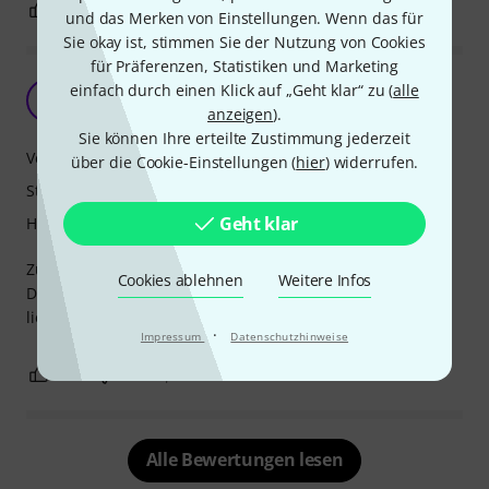
2
0
BEWERTUNG MELDEN
und das Merken von Einstellungen. Wenn das für
Sie okay ist, stimmen Sie der Nutzung von Cookies
für Präferenzen, Statistiken und Marketing
Kappe ab, dran, fertig
einfach durch einen Klick auf „Geht klar“ zu (
alle
T
tom42 03.10.2018
anzeigen
).
Sie können Ihre erteilte Zustimmung jederzeit
Verarbeitung
über die Cookie-Einstellungen (
hier
) widerrufen.
Stabilität
Geht klar
Handling
Zum Verlängern der Autopole ist die Stange perfekt.
Cookies ablehnen
Weitere Infos
Das Abziehen der Kappe ist abundzu etwas hakelig, aber
lieber so als dass sie zu lose sitzt.
·
Impressum
Datenschutzhinweise
0
0
BEWERTUNG MELDEN
Alle Bewertungen lesen