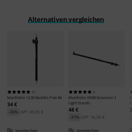
Alternativen vergleichen
27
6
Manfrotto
122B Backlite Pole Bk
Manfrotto
099B Extension f.
M
Light Stands
E
34 €
48 €
-26%
UVP: 45,95 €
-37%
UVP: 76,59 €
Vergleichen
Vergleichen