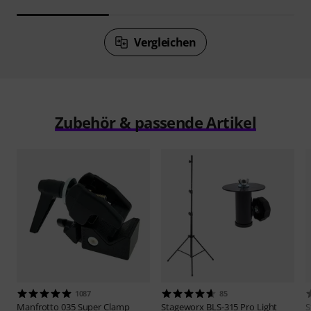
Vergleichen
Zubehör & passende Artikel
1087
85
Manfrotto
035 Super Clamp
Stageworx
BLS-315 Pro Light
S