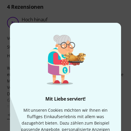
4
Rezensionen
Hoch hinauf
N
n.a.n. 24.01.2018
Verarbeitung
Stabilität
Handling
Wir benötigten bei einer 4,20m hohen Halle eine schnelle
einfache Installation für einige kleine PARs. Der vorhandene
Manfrotto Autopole 032B war mit 3,70m etwas zu kurz. Die
Verlängerung war daher genau das, was wir brauchten.
Die Verlängerung sitzt recht stabil, aufgrund der
Mit Liebe serviert!
Gesamtlänge biegen sich beim Spannen allerdings die
Rohre etwas und ein wenig Spiel bei
Mit unseren Cookies möchten wir Ihnen ein
Mehr anzeigen
fluffiges Einkaufserlebnis mit allem was
dazugehört bieten. Dazu zählen zum Beispiel
passende Angebote, personalisierte Anzeigen