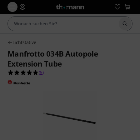
Suche 
Lichtstative
Manfrotto 034B Autopole
Extension Tube
4.8 von 5 Sternen aus 5 Kundenbewertungen
(
5
)