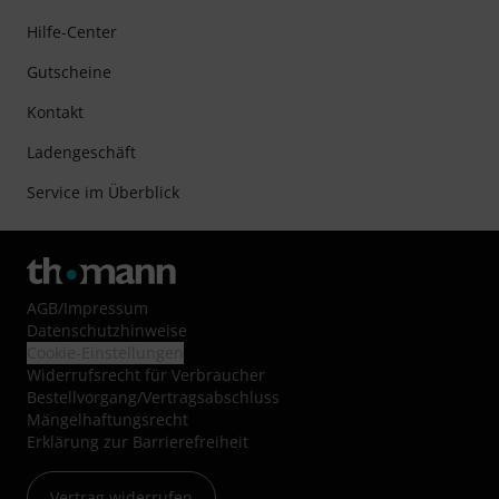
Hilfe-Center
Gutscheine
Kontakt
Ladengeschäft
Service im Überblick
AGB
/
Impressum
Datenschutzhinweise
Cookie-Einstellungen
Widerrufsrecht für Verbraucher
Bestellvorgang/Vertragsabschluss
Mängelhaftungsrecht
Erklärung zur Barrierefreiheit
Vertrag widerrufen