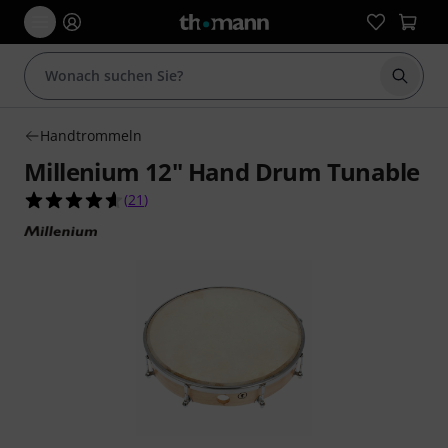
Suche 
Handtrommeln
Millenium 12" Hand Drum Tunable
4.6 von 5 Sternen aus 21 Kundenbewertungen
(
21
)