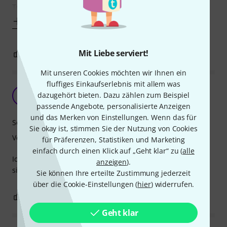
Trommel sofort entreißen), um in verschiedenen
Mehr anzeigen
Mit Liebe serviert!
2
0
BEWERTUNG MELDEN
Mit unseren Cookies möchten wir Ihnen ein
fluffiges Einkaufserlebnis mit allem was
Trommelt
dazugehört bieten. Dazu zählen zum Beispiel
M
metothic 19.06.2022
passende Angebote, personalisierte Anzeigen
und das Merken von Einstellungen. Wenn das für
Sound
Sie okay ist, stimmen Sie der Nutzung von Cookies
Verarbeitung
für Präferenzen, Statistiken und Marketing
einfach durch einen Klick auf „Geht klar“ zu (
alle
Ich nutze sie mit unseren Kindern zusammen. Hier macht
anzeigen
).
sie absolut das was sie soll. Bum Bum Bum.
Sie können Ihre erteilte Zustimmung jederzeit
über die Cookie-Einstellungen (
hier
) widerrufen.
0
0
BEWERTUNG MELDEN
Geht klar