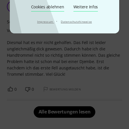
Manchmal hilft Glück
JA
Cookies ablehnen
Weitere Infos
Jo aus Do 04.01.2023
·
Sound
Impressum
Datenschutzhinweise
Verarbeitung
Diesmal hat es mir nicht geholfen. Das Fell ist leider
ungleichmäßig dick gewesen. Dadurch habe ich die
Handtrommel nicht so richtig stimmen können. Das gleiche
Problem hatte ist schon mal bei einer Djembe. Erst
nachdem ich das erste Fell ausgetauscht habe, ist die
Trommel stimmbar. Viel Glück!
0
0
BEWERTUNG MELDEN
Alle Bewertungen lesen