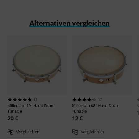
Alternativen vergleichen
12
17
Millenium
10" Hand Drum
Millenium
08" Hand Drum
M
Tunable
Tunable
20 €
12 €
Vergleichen
Vergleichen