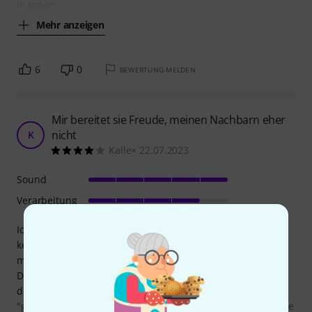
In jedem
Mehr anzeigen
6
0
BEWERTUNG MELDEN
Mir bereitet sie Freude, meinen Nachbarn eher
nicht
K
Kalle× 22.07.2023
Sound
Verarbeitung
Ich habe gerade einfach Bock aufs Musizieren und habe
keine Ahnung, wie diese Trommel klingen sollte, aber für
mich klingt sie gut und macht Laune.
Das (Natur-)Fell ist bei meinem Exemplar ungleichmäßig
dick, was mir zugute kommt, da ich sie ungleichmäßig
"gestimmt" habe (ein professioneller Musiker würde mir die