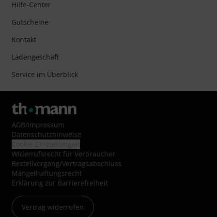
Hilfe-Center
Gutscheine
Kontakt
Ladengeschäft
Service im Überblick
AGB
/
Impressum
Datenschutzhinweise
Cookie-Einstellungen
Widerrufsrecht für Verbraucher
Bestellvorgang/Vertragsabschluss
Mängelhaftungsrecht
Erklärung zur Barrierefreiheit
Vertrag widerrufen