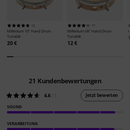
12
17
Millenium
10" Hand Drum
Millenium
08" Hand Drum
M
Tunable
Tunable
20 €
12 €
21
Kundenbewertungen
Jetzt bewerten
4.6
/ 5
SOUND
VERARBEITUNG