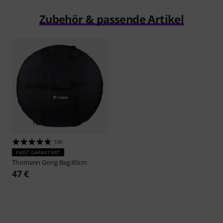
Zubehör & passende Artikel
108
PASST GARANTIERT
Thomann
Gong Bag 80cm
47 €