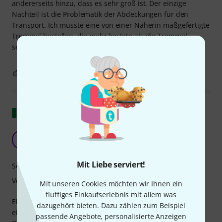
andererseits hinzu, dass es sehr groß ist. Der einzige
Nachteil ist die Problematik der Abdeckungen für den
Transport. Ich musste eine von einer Näherin maßgefertigte
Trommel bestellen, die mehr kostete als die Trommel
selbst.
0
0
BEWERTUNG MELDEN
Original zeigen
Tolle Trommel
L
lupomancino 16.04.2021
Mit Liebe serviert!
Sound
Verarbeitung
Mit unseren Cookies möchten wir Ihnen ein
fluffiges Einkaufserlebnis mit allem was
Eine wirklich hervorragende Trommel: sehr leicht, mit
dazugehört bieten. Dazu zählen zum Beispiel
einem vollen Klang und trotz ihrer Größe (76 cm
passende Angebote, personalisierte Anzeigen