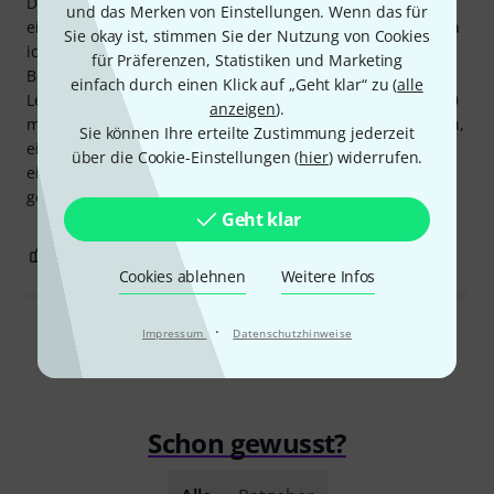
Durchmesser) sehr handlich. Die glatte, helle Oberfläche
und das Merken von Einstellungen. Wenn das für
eignet sich hervorragend zum Bemalen mit Acrylfarben. Da
Sie okay ist, stimmen Sie der Nutzung von Cookies
ich die Trommel hauptsächlich für dynamische Einsätze,
für Präferenzen, Statistiken und Marketing
Bewegung und Tanz verwende, habe ich die beiden
einfach durch einen Klick auf „Geht klar“ zu (
alle
Lederriemen des Griffs über die gesamte Länge mit 10 x 10
anzeigen
).
mm breiten Streifen verstärkt. Wenn möglich, empfehle ich,
Sie können Ihre erteilte Zustimmung jederzeit
einen eigenen Schlägel herzustellen, beispielsweise aus
über die Cookie-Einstellungen (
hier
) widerrufen.
einem Ast, um dessen eines Endes ein Lederstreifen
gewickelt ist.
Geht klar
1
0
BEWERTUNG MELDEN
Cookies ablehnen
Weitere Infos
·
Impressum
Datenschutzhinweise
Alle Bewertungen lesen
Schon gewusst?