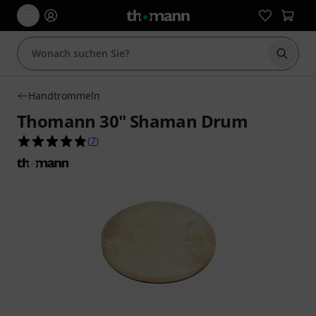
Suche 
Handtrommeln
Thomann 30" Shaman Drum
4.9 von 5 Sternen aus 7 Kundenbewertungen
(
7
)