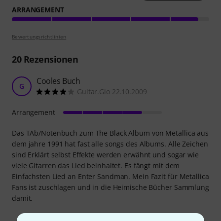
ARRANGEMENT
Bewertungsrichtlinien
20
Rezensionen
Cooles Buch
G
Guitar.Gio 22.10.2009
Arrangement
Das TAb/Notenbuch zum The Black Album von Metallica aus
dem jahre 1991 hat fast alle songs des Albums. Alle Zeichen
sind Erklärt selbst Effekte werden erwähnt und sogar wie
viele Gitarren das Lied beinhaltet. Es fängt mit dem
Einfachsten Lied an Enter Sandman. Mein Fazit für Metallica
Fans ist zuschlagen und in die Heimische Bücher Sammlung
damit.