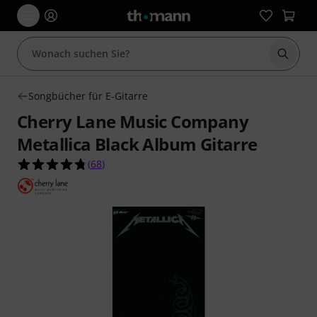
Suche 
Songbücher für E-Gitarre
Cherry Lane Music Company
Metallica Black Album Gitarre
4.8 von 5 Sternen aus 68 Kundenbewertungen
(
68
)