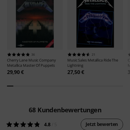
36
21
Cherry Lane Music Company
Music Sales
Metallica Ride The
C
Metallica Master Of Puppets
Lightning
M
29,90 €
27,50 €
68
Kundenbewertungen
Jetzt bewerten
4.8
/ 5