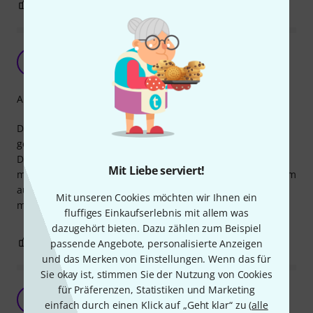
3
1
BEWERTUNG MELDEN
Einfach nur Geil
JB
Joerg B 21.01.2022
Arrangement
Das erste Mal seit den 90er mal wieder ein Notenheft
gekauft. Sauber transkribiert und sehr überschaubar.
Deutlich zu empfehlen, gerade bei diesem Preis. Dafür
Mit Liebe serviert!
musste man früher ne Menge "Hörstunden" investieren, um
auch die Soli sauber raus zu hören. Das braucht man
Mit unseren Cookies möchten wir Ihnen ein
mittlerweile nicht mehr. Nur zu empfehlen.
fluffiges Einkaufserlebnis mit allem was
dazugehört bieten. Dazu zählen zum Beispiel
1
0
passende Angebote, personalisierte Anzeigen
BEWERTUNG MELDEN
und das Merken von Einstellungen. Wenn das für
Sie okay ist, stimmen Sie der Nutzung von Cookies
für Präferenzen, Statistiken und Marketing
Nur für Fortgeschrittene
K
einfach durch einen Klick auf „Geht klar“ zu (
alle
Klaus3631 19.11.2013