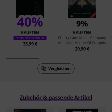
40%
9%
KAUFTEN
KAUFTEN
Cherry Lane Music Company
C
GENAU DIESES PRODUKT
Metallica Master Of Puppets
33,99 €
29,90 €
Vergleichen
Zubehör & passende Artikel