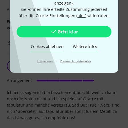
anzeigen
).
Sie können Ihre erteilte Zustimmung jederzeit
Arrangement
über die Cookie-Einstellungen (
hier
) widerrufen.
Ein klarer Fall von Größenwahn hat mich zum Kauf
gedrängt. In 10 Jahren bin ich dann soweit...
Geht klar
7
0
BEWERTUNG MELDEN
Cookies ablehnen
Weitere Infos
·
Impressum
Datenschutzhinweise
V
VerteX 31.07.2019
Arrangement
Ich muss sagen ich bin bisschen enttäuscht, weil ich kann
noch die Noten nicht und ich spiele auf Gitarre mit
tabulatur und manche Verses (zB. Sad But True 1.Vers) sind
nich "übersetzt" auf tabulatur aber sonst für ein Metallica
das ist was gutes, ich empfehle das!